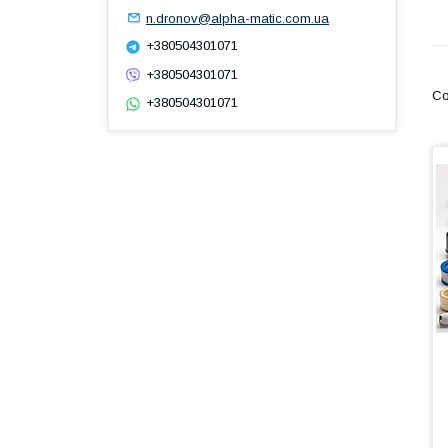
n.dronov@alpha-matic.com.ua
+380504301071
+380504301071
+380504301071