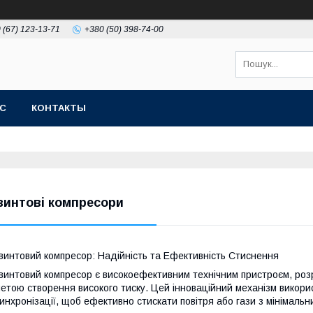
 (67) 123-13-71
+380 (50) 398-74-00
АС
КОНТАКТЫ
винтові компресори
винтовий компресор: Надійність та Ефективність Стиснення
винтовий компресор є високоефективним технічним пристроєм, розр
етою створення високого тиску. Цей інноваційний механізм викорис
инхронізації, щоб ефективно стискати повітря або гази з мінімальн