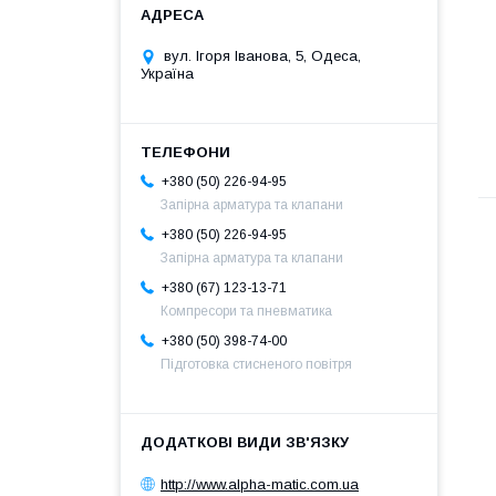
вул. Ігоря Іванова, 5, Одеса,
Україна
+380 (50) 226-94-95
Запірна арматура та клапани
+380 (50) 226-94-95
Запірна арматура та клапани
+380 (67) 123-13-71
Компресори та пневматика
+380 (50) 398-74-00
Підготовка стисненого повітря
http://www.alpha-matic.com.ua