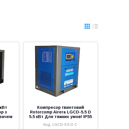
 кВт
Компресор гвинтовий
р з
Rotorcomp Airera LGCD-5.5 D
вачем
5.5 кВт Для тяжких умов! IP55
LGCD-5.5 D C