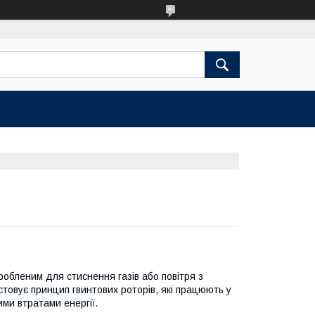
обленим для стиснення газів або повітря з
товує принцип гвинтових роторів, які працюють у
ими втратами енергії.