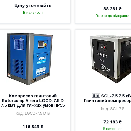
Ціну уточнюйте
88 281 ₴
В наявності
Готово до відправки
Компресор гвинтовий
🇺🇦 SCL-7.5 7.5 к
Rotorcomp Airera LGCD-7.5 D
Гвинтовий компресор
7.5 кВт Для тяжких умов! IP55
SCL-7.5
LGCD-7.5 D B
72 183 ₴
116 843 ₴
В наявності