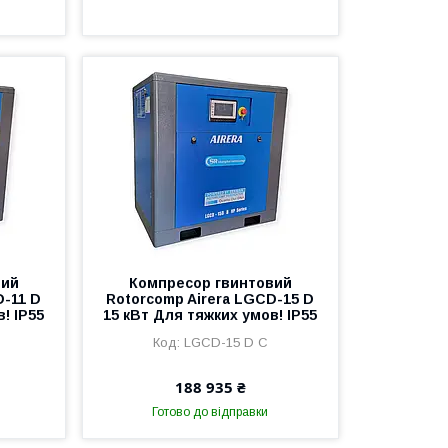
вий
Компресор гвинтовий
D-11 D
Rotorcomp Airera LGCD-15 D
! IP55
15 кВт Для тяжких умов! IP55
LGCD-15 D C
188 935 ₴
Готово до відправки