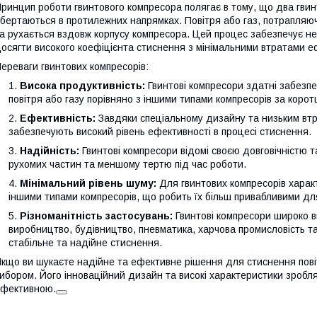
ринцип роботи гвинтового компресора полягає в тому, що два гвин
бертаються в протилежних напрямках. Повітря або газ, потрапляюч
а рухається вздовж корпусу компресора. Цей процес забезпечує н
осягти високого коефіцієнта стиснення з мінімальними втратами е
ереваги гвинтових компресорів:
Висока продуктивність:
Гвинтові компресори здатні забезпе
повітря або газу порівняно з іншими типами компресорів за коротш
Ефективність:
Завдяки спеціальному дизайну та низьким втра
забезпечують високий рівень ефективності в процесі стиснення.
Надійність:
Гвинтові компресори відомі своєю довговічністю та
рухомих частин та меншому тертю під час роботи.
Мінімальний рівень шуму:
Для гвинтових компресорів харак
іншими типами компресорів, що робить їх більш привабливими дл
Різноманітність застосувань:
Гвинтові компресори широко ви
виробництво, будівництво, пневматика, харчова промисловість та 
стабільне та надійне стиснення.
кщо ви шукаєте надійне та ефективне рішення для стиснення повіт
ибором. Його інноваційний дизайн та високі характеристики зробл
фективною.