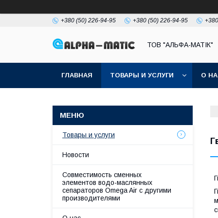
+380 (50) 226-94-95
+380 (50) 226-94-95
+380
ТОВ "АЛЬФА-МАТІК"
ГЛАВНАЯ
ТОВАРЫ И УСЛУГИ
О Н
Товары и услуги
Г
Новости
Совместимость сменных
Г
элементов водо-маслянных
сепараторов Omega Air с другими
Г
производителями
м
с