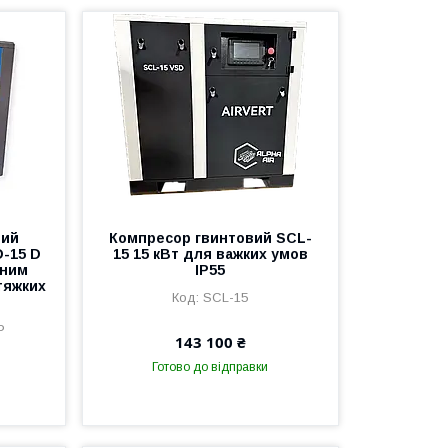
вий
Компресор гвинтовий SCL-
D-15 D
15 15 кВт для важких умов
тним
IP55
тяжких
SCL-15
P
143 100 ₴
Готово до відправки