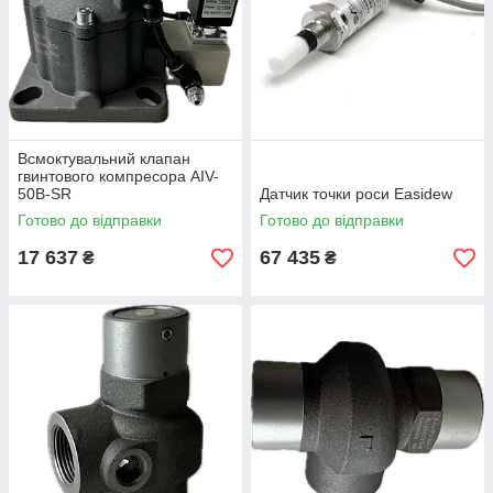
Всмоктувальний клапан
гвинтового компресора AIV-
50B-SR
Датчик точки роси Easidew
Готово до відправки
Готово до відправки
17 637
67 435
₴
₴