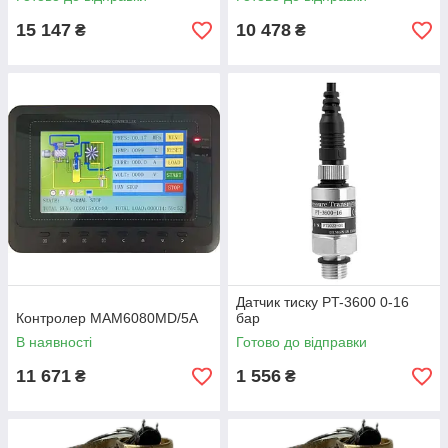
15 147
10 478
₴
₴
Датчик тиску PT-3600 0-16
Контролер MAM6080MD/5A
бар
В наявності
Готово до відправки
11 671
1 556
₴
₴