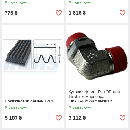
В наявності
В наявності
778
1 816
₴
₴
Кутовий фітинг R1+OR для
15 кВт компресора
Полікліновий ремінь 12PL
Fini/DARI/Shamal/Nuair
В наявності
В наявності
5 187
3 112
₴
₴