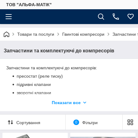
ТОВ "АЛЬФА-МАТІК"
Товари та послуги
Гвинтові компресори
Запчастини 
Запчастини та комплектуючі до компресорів
Запчастини та комплектуючі до компресорів:
пресостат (реле тиску)
підривні клапани
зворотні клапани
компресорні головки і комплектуючі до них
Показати все
Сортування
0
Фільтри