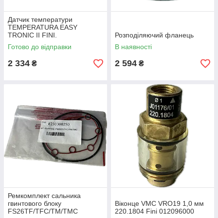
Датчик температури
TEMPERATURA EASY
TRONIC II FINI.
Розподіляючий фланець
Готово до відправки
В наявності
2 334
2 594
₴
₴
Ремкомплект сальника
гвинтового блоку
Віконце VMC VRO19 1,0 мм
FS26TF/TFC/TM/TMC
220.1804 Fini 012096000