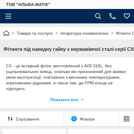
ТОВ "АЛЬФА-МАТІК"
Товари та послуги
Апаратура пневматична
Фітинги 
Фітинги під накидну гайку з нержавіючої сталі серії CX
CX - це вставний фітінг, виготовлений з AISI 316L, без
ущільнювальних кілець, оскільки він призначений для важких
умов експлуатації, пов'язаних з високими температурами,
агресивними рідинами, а також там, де FPM кільце не
підходить.
Показати все
-20°C÷200°C Max 25 bar
Сортування
0
Фільтри
1 > Корпус:
Нержавіюча сталь AISI 316L (1.4404)