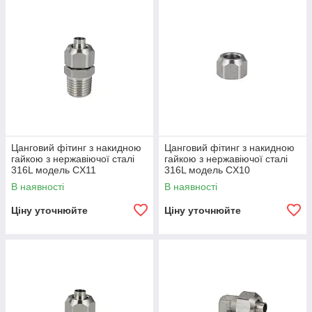
2 > Гайка:
Нержавіюча сталь AISI 316L (1.4404)
Технічний каталог
Рекомендовані трубки:
PTFE
Допустимі допуски на трубки:
+/– 0,07 мм до 10 мм +/– 0,1
мм від діаметра 10 до 12 мм.
Області застосування:
пневматика, харчова промисловість,
хімічна, медична та фармацевтична промисловість.
Цанговий фітинг з накидною
Цанговий фітинг з накидною
гайкою з нержавіючої сталі
гайкою з нержавіючої сталі
316L модель CX11
316L модель CX10
В наявності
В наявності
Ціну уточнюйте
Ціну уточнюйте