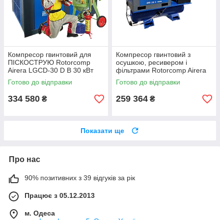
Компресор гвинтовий для
Компресор гвинтовий з
ПІСКОСТРУЮ Rotorcomp
осушкою, ресивером і
Airera LGCD-30 D B 30 кВт
фільтрами Rotorcomp Airera
Для тяжких умов! IP55
LGSD-11 D 11 кВт Для тяжких
Готово до відправки
Готово до відправки
умов! IP55
334 580
259 364
₴
₴
Показати ще
Про нас
90% позитивних з 39 відгуків за рік
Працює з 05.12.2013
м. Одеса