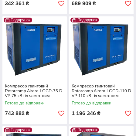
342 361
689 909
₴
₴
Подарунок
Подарунок
Компресор гвинтовий
Компресор гвинтовий
Rotorcomp Airera LGCD-75 D
Rotorcomp Airera LGCD-110 D
VP 75 кВт із частотним
VP 110 кВт із частотним
перетворювачем Для тяжких
перетворювачем Для тяжких
Готово до відправки
Готово до відправки
умов! IP55
умов! IP55
743 882
1 196 346
₴
₴
Подарунок
Подарунок