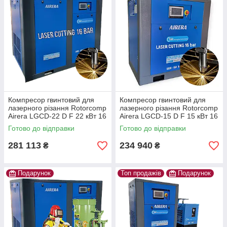
Компресор гвинтовий для
Компресор гвинтовий для
лазерного різання Rotorcomp
лазерного різання Rotorcomp
Airera LGCD-22 D F 22 кВт 16
Airera LGCD-15 D F 15 кВт 16
барів Для тяжких умов! IP55
барів Для тяжких умов! IP55
Готово до відправки
Готово до відправки
281 113
234 940
₴
₴
Подарунок
Топ продажів
Подарунок