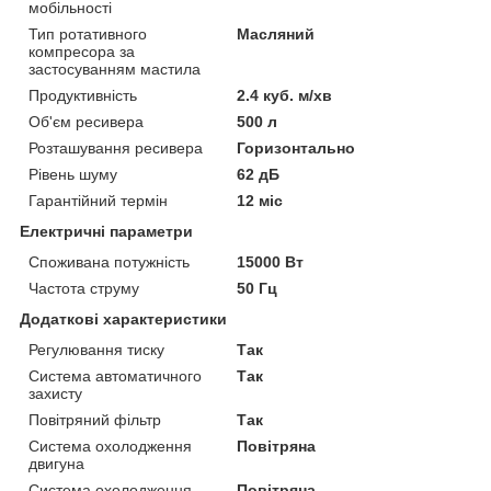
мобільності
Тип ротативного
Масляний
компресора за
застосуванням мастила
Продуктивність
2.4 куб. м/хв
Об'єм ресивера
500 л
Розташування ресивера
Горизонтально
Рівень шуму
62 дБ
Гарантійний термін
12 міс
Електричні параметри
Споживана потужність
15000 Вт
Частота струму
50 Гц
Додаткові характеристики
Регулювання тиску
Так
Система автоматичного
Так
захисту
Повітряний фільтр
Так
Система охолодження
Повітряна
двигуна
Система охолодження
Повітряна