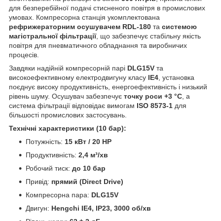
для безперебійної подачі стисненого повітря в промислових
умовах. Компресорна станція укомплектована
рефрижераторним осушувачем RDL-180
та
системою
магістральної фільтрації
, що забезпечує стабільну якість
повітря для пневматичного обладнання та виробничих
процесів.
Завдяки надійній компресорній парі
DLG15V
та
високоефективному електродвигуну класу
IE4
, установка
поєднує високу продуктивність, енергоефективність і низький
рівень шуму. Осушувач забезпечує
точку роси +3 °C
, а
система фільтрації відповідає вимогам
ISO 8573-1
для
більшості промислових застосувань.
Технічні характеристики (10 бар):
Потужність:
15 кВт / 20 HP
Продуктивність:
2,4 м³/хв
Робочий тиск:
до 10 бар
Привід:
прямий (Direct Drive)
Компресорна пара:
DLG15V
Двигун:
Hengchi IE4, IP23, 3000 об/хв