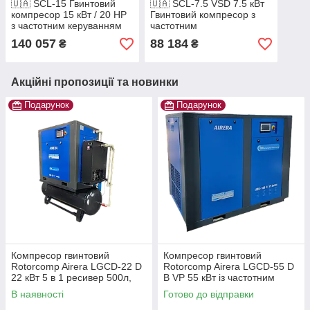
🇺🇦 SCL-15 Гвинтовий
🇺🇦 SCL-7.5 VSD 7.5 кВт
компресор 15 кВт / 20 HP
Гвинтовий компресор з
з частотним керуванням
частотним
перетворювачем
140 057
88 184
₴
₴
Акційні пропозиції та новинки
Подарунок
Подарунок
Компресор гвинтовий
Компресор гвинтовий
Rotorcomp Airera LGCD-22 D
Rotorcomp Airera LGCD-55 D
22 кВт 5 в 1 ресивер 500л,
B VP 55 кВт із частотним
осушка, фільтра
перетворювачем Для тяжких
В наявності
Готово до відправки
умов! IP55