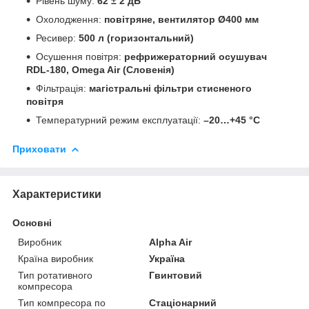
Рівень шуму:
62 ± 2 дБ
Охолодження:
повітряне, вентилятор Ø400 мм
Ресивер:
500 л (горизонтальний)
Осушення повітря:
рефрижераторний осушувач
RDL-180, Omega Air (Словенія)
Фільтрація:
магістральні фільтри стисненого
повітря
Температурний режим експлуатації:
–20…+45 °C
Приховати
Характеристики
Основні
Виробник
Alpha Air
Країна виробник
Україна
Тип ротативного
Гвинтовий
компресора
Тип компресора по
Стаціонарний