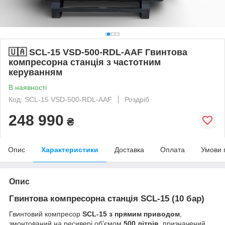
🇺🇦 SCL-15 VSD-500-RDL-AAF Гвинтова
компресорна станція з частотним
керуванням
В наявності
Код: SCL-15 VSD-500-RDL-AAF
Роздріб
248 990
₴
Опис
Характеристики
Доставка
Оплата
Умови 
Опис
Гвинтова компресорна станція
SCL-15 (10 бар)
Гвинтовий компресор
SCL-15 з прямим приводом
,
змонтований на ресивері об’ємом
500 літрів
, призначений