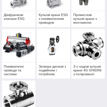
Діафрагмові
Кульові крани ESG
Промислові
клапани ESG
з пневматичним
кульові крани з
приводом
монтажною
площадкою ISO
5211
Пневматичні
Затвори дискові з
3-х ходові кульові
приводи та
подвійним і
крани 4G GHIDINI
системи
потрійним
з полірованої
керування
ексцентриситетом
нержавіючої сталі
арматурою