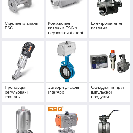
Сідельні клапани
Коаксіальні
Електромагнітні
ESG
клапани ESG з
клапани
нержавіючої сталі
Пропорційні
Затвори дискові
Обладнання для
регульовані
InterApp
імпульсної
клапани
продувки
(імпульсні клапани
та комплектуючі)