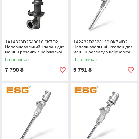
1A1A323D2540010I0K7D2
1A2A32D2528130I0K7MD2
Наповнювальний клапан для
Наповнювальний клапан для
машин розливу з неіржавкої
машин розливу з неіржавкої
сталі AISI 316
сталі AISI 316
В наявності
В наявності
7 790
6 751
₴
₴