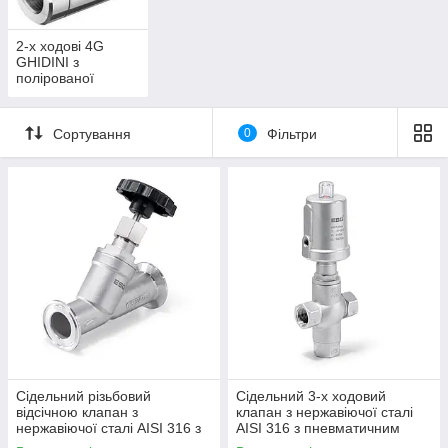
2-х ходові 4G
GHIDINI з
полірованої
нержавіючої сталі
Сортування
0
Фільтри
Сідельний різьбовий
Сідельний 3-х ходовий
відсічною клапан з
клапан з нержавіючої сталі
нержавіючої сталі AISI 316 з
AISI 316 з пневматичним
ручним приводом
приводом