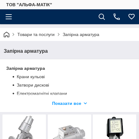
ТОВ "АЛЬФА-МАТІК"
Товари та послуги
Запірна арматура
Запірна арматура
Запірна арматура
Крани кульові
Затвори дискові
Електромагнітні клапани
Запірні клапани з пневматичним управлінням
Показати все
Шиберні затвори
Сідельні регулюючі клапани
Запити та підбір обладнання:
📧 електронна пошта:
valves@alpha-matic.com.ua
📞 телефон:
+380 (50) 226-94-95