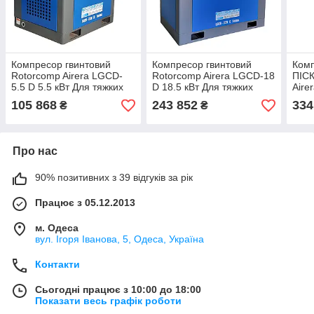
Компресор гвинтовий
Компресор гвинтовий
Комп
Rotorcomp Airera LGCD-
Rotorcomp Airera LGCD-18
ПІС
5.5 D 5.5 кВт Для тяжких
D 18.5 кВт Для тяжких
Aire
умов! IP55
умов! IP55
Для 
105 868
243 852
334
₴
₴
Про нас
90% позитивних з 39 відгуків за рік
Працює з 05.12.2013
м. Одеса
вул. Ігоря Іванова, 5, Одеса, Україна
Контакти
Сьогодні працює з 10:00 до 18:00
Показати весь графік роботи