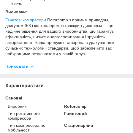
якість.
Висновки:
Гвинтові компресори
Rotorcomp з прямим приводом,
двигуном IE3 і контролером із тачскрин дисплеєм — це
надійне рішення для вашого виробництва, що гарантує
ефективність, низьке енергоспоживання і зручність
використання. Наша продукція створена з урахуванням
сучасних технологій і стандартів, щоб забезпечити вас
найкращими результатами у вашій галузі.
Приховати
Характеристики
Основні
Виробник
Rotorcomp
Тип ротативного
Гвинтовий
компресора
Тип компресора по
Стаціонарний
мобільності