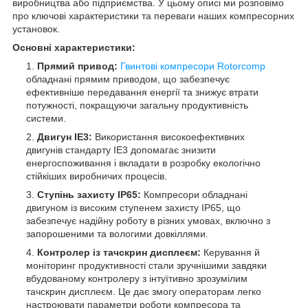
виробництва або підприємства. У цьому описі ми розповімо
про ключові характеристики та переваги наших компресорних
установок.
Основні характеристики:
Прямий привод:
Гвинтові компресори Rotorcomp
обладнані прямим приводом, що забезпечує
ефективніше передавання енергії та знижує втрати
потужності, покращуючи загальну продуктивність
системи.
Двигун IE3:
Використання високоефективних
двигунів стандарту IE3 допомагає знизити
енергоспоживання і вкладати в розробку екологічно
стійкіших виробничих процесів.
Ступінь захисту IP65:
Компресори обладнані
двигуном із високим ступенем захисту IP65, що
забезпечує надійну роботу в різних умовах, включно з
запорошеними та вологими довкіллями.
Контролер із тачскрин дисплеєм:
Керування й
моніторинг продуктивності стали зручнішими завдяки
вбудованому контролеру з інтуїтивно зрозумілим
тачскрин дисплеєм. Це дає змогу операторам легко
настроювати параметри роботи компресора та