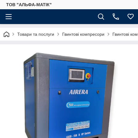
ТОВ "АЛЬФА-МАТІК"
Товари та послуги
Гвинтові компресори
Гвинтові ко