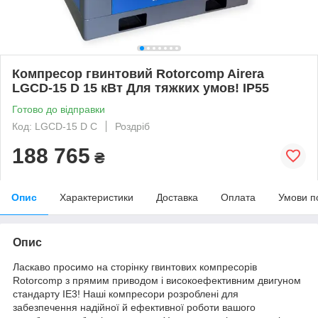
Компресор гвинтовий Rotorcomp Airera
LGCD-15 D 15 кВт Для тяжких умов! IP55
Готово до відправки
Код: LGCD-15 D C
Роздріб
188 765
₴
Опис
Характеристики
Доставка
Оплата
Умови п
Опис
Ласкаво просимо на сторінку гвинтових компресорів
Rotorcomp з прямим приводом і високоефективним двигуном
стандарту IE3! Наші компресори розроблені для
забезпечення надійної й ефективної роботи вашого