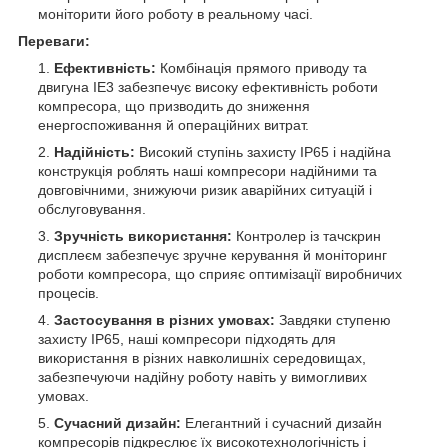
моніторити його роботу в реальному часі.
Переваги:
Ефективність:
Комбінація прямого приводу та
двигуна IE3 забезпечує високу ефективність роботи
компресора, що призводить до зниження
енергоспоживання й операційних витрат.
Надійність:
Високий ступінь захисту IP65 і надійна
конструкція роблять наші компресори надійними та
довговічними, знижуючи ризик аварійних ситуацій і
обслуговування.
Зручність використання:
Контролер із тачскрин
дисплеєм забезпечує зручне керування й моніторинг
роботи компресора, що сприяє оптимізації виробничих
процесів.
Застосування в різних умовах:
Завдяки ступеню
захисту IP65, наші компресори підходять для
використання в різних навколишніх середовищах,
забезпечуючи надійну роботу навіть у вимогливих
умовах.
Сучасний дизайн:
Елегантний і сучасний дизайн
компресорів підкреслює їх високотехнологічність і