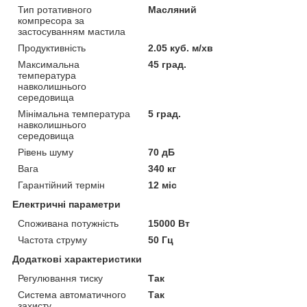
Тип ротативного
Масляний
компресора за
застосуванням мастила
Продуктивність
2.05 куб. м/хв
Максимальна
45 град.
температура
навколишнього
середовища
Мінімальна температура
5 град.
навколишнього
середовища
Рівень шуму
70 дБ
Вага
340 кг
Гарантійний термін
12 міс
Електричні параметри
Споживана потужність
15000 Вт
Частота струму
50 Гц
Додаткові характеристики
Регулювання тиску
Так
Система автоматичного
Так
захисту