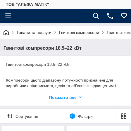
ТОВ "АЛЬФА-МАТІК"
Товари та послуги
Гвинтові компресори
Гвинтові ко
Гвинтові компресори 18.5–22 кВт
Гвинтові компресори 18.5–22 кВт
Компресори цього діапазону потужності призначені для
виробничих підприємств, цехів та об’єктів із підвищеним і
стабільним споживанням стисненого повітря. Розраховані на
інтенсивну експлуатацію та роботу в одну–дві, а за потреби й
Показати все
у три зміни.
Сортування
0
Фільтри
✔ Стабільна продуктивність за високого навантаження
✔ Підходять для тривалої та безперервної експлуатації