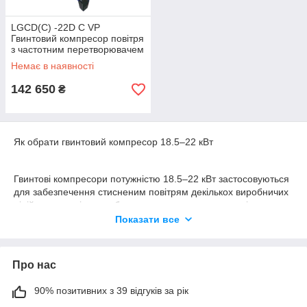
LGCD(C) -22D C VP
Гвинтовий компресор повітря
з частотним перетворювачем
22 кВт / 30 HP
Немає в наявності
142 650
₴
Як обрати гвинтовий компресор 18.5–22 кВт
Гвинтові компресори потужністю 18.5–22 кВт застосовуються
для забезпечення стисненим повітрям декількох виробничих
ліній, технологічного обладнання та пневмосистем із високою
та постійною витратою повітря.
Показати все
Ці моделі відрізняються підвищеною надійністю, розраховані
Про нас
на тривалу роботу під навантаженням і підходять для
експлуатації у складних виробничих умовах. Порівняно з
90% позитивних з 39 відгуків за рік
компресорами меншої потужності, вони забезпечують