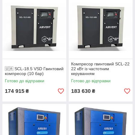
✔ Доступні виконання з частотним перетворювачем
✔ Можлива комплектація: ресивер, осушувач, фільтри
✔ Обладнання в наявності на складі
📞 Підберемо компресор під вашу витрату повітря та умови
експлуатації — телефонуйте.
Компресор гвинтовий SCL-22
🇺🇦 SCL-18.5 VSD Гвинтовий
22 кВт із частотним
компресор (10 бар)
керуванням
Готово до відправки
Готово до відправки
174 915
183 630
₴
₴