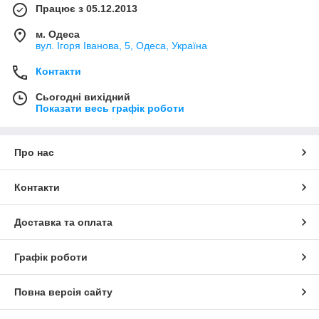
більший запас продуктивності та стабільність параметрів.
Працює з 05.12.2013
м. Одеса
Під час вибору компресора необхідно враховувати сумарну
вул. Ігоря Іванова, 5, Одеса, Україна
витрату повітря обладнання, робочий тиск та режим
експлуатації. Для оптимізації енергоспоживання можуть
Контакти
застосовуватися моделі з частотним перетворювачем.
Сьогодні вихідний
Показати весь графік роботи
Наші спеціалісти допоможуть підібрати оптимальну модель і
за потреби укомплектувати компресор ресивером,
осушувачем та системою фільтрації.
Про нас
📞 Консультація та підбір — за телефоном.
Контакти
Доставка та оплата
Графік роботи
Повна версія сайту