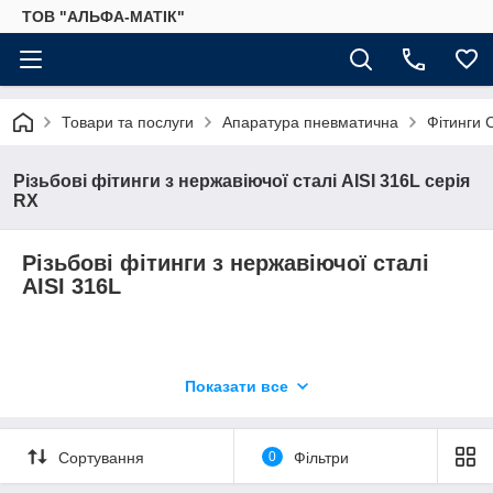
ТОВ "АЛЬФА-МАТІК"
Товари та послуги
Апаратура пневматична
Фітинги 
Різьбові фітинги з нержавіючої сталі AISI 316L серія
RX
Різьбові фітинги з нержавіючої сталі
AISI 316L
Показати все
-20°C÷200°C Max 150 bar
Сортування
0
Фільтри