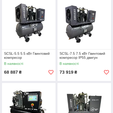
витратою стисненого повітря.
✔ Відкрите виконання без захисного кожуха
✔ Компактні габарити
✔ Проста конструкція та зручне обслуговування
✔ Підходять для заміни поршневих компресорів
✔ Доступні виконання з частотним перетворювачем
✔ Обладнання в наявності на складі
SCSL-5.5 5.5 кВт Гвинтовий
SCSL-7.5 7.5 кВт Гвинтовий
компресор
компресор IP55 двигун
В наявності
В наявності
📞 Допоможемо підібрати компресор під ваші завдання —
телефонуйте.
68 887
73 919
₴
₴