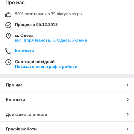
Про нас
забезпечують стабільнішу подачу повітря, менший рівень
вібрацій та можливість тривалої роботи без перегріву й
90% позитивних з 39 відгуків за рік
частих зупинок.
Працює з 05.12.2013
Під час вибору компресора відкритого типу важливо
м. Одеса
враховувати умови встановлення, допустимий рівень шуму,
вул. Ігоря Іванова, 5, Одеса, Україна
витрату повітря та режим експлуатації. Залежно від завдань
доступні моделі з фіксованою швидкістю або з частотним
Контакти
перетворювачем для оптимізації енергоспоживання.
Сьогодні вихідний
Показати весь графік роботи
Наші спеціалісти допоможуть підібрати оптимальну модель
та за потреби укомплектувати компресор додатковим
обладнанням.
Про нас
📞 Консультація та підбір — за телефоном.
Контакти
Доставка та оплата
Графік роботи