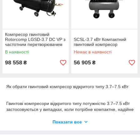
Компресор гвинтовий
Rotorcomp LGSD-3.7 DC VP з
SCSL-3.7 кВт Компактний
частотним перетворювачем
гвинтовий компресор
та ресивером
В наявності
Немає в наявності
98 558
56 905
₴
₴
Як обрати гвинтовий компресор відкритого типу 3.7–7.5 кВт
Гвинтові компресори відкритого типу потужністю 3.7–7.5 кВт
застосовуються у випадках, коли потрібне компактне, надійне
та доступне рішення для отримання стисненого повітря без
необхідності в шумозахисному кожусі.
Показати все
Порівняно з поршневими компресорами, гвинтові моделі