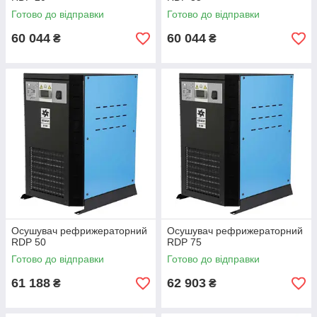
високопродуктивне пневматичне обладнання,
Готово до відправки
Готово до відправки
пневмоострова;
3. Активоване вугілля (фільтр-елемент A) - медицина,
60 044
60 044
₴
₴
лабораторне обладнання, фарбувальні роботи;
Осушувач рефрижераторний
Осушувач рефрижераторний
RDP 50
RDP 75
Готово до відправки
Готово до відправки
61 188
62 903
₴
₴