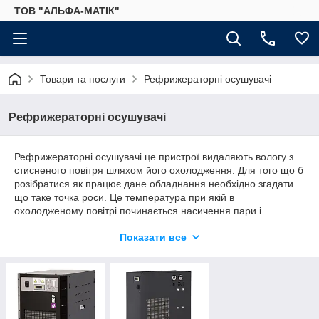
ТОВ "АЛЬФА-МАТІК"
Товари та послуги
Рефрижераторні осушувачі
Рефрижераторні осушувачі
Рефрижераторні осушувачі це пристрої видаляють вологу з
стисненого повітря шляхом його охолодження. Для того що б
розібратися як працює дане обладнання необхідно згадати
що таке точка роси. Це температура при якій в
охолодженому повітрі починається насичення пари і
випадання його в росу. Таким чином, в рефрижераторних
Показати все
осушувачах відбувається охолодження повітря до значень
температури, при цьому в повітрі відбувається випадання
конденсату. Рідина потрапляє в автоматичний
клапан
відведення конденсату з електронним таймером і скидається
в каналізаційний колектор.
Охолодження повітря в осушувачах серії RDP відбувається в