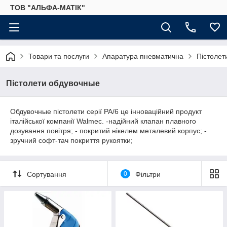
ТОВ "АЛЬФА-МАТІК"
Товари та послуги
Апаратура пневматична
Пістолет
Пістолети обдувочные
Обдувочные пістолети серії PA/6 це інноваційний продукт
італійської компанії Walmec. -надійний клапан плавного
дозування повітря; - покритий нікелем металевий корпус; -
зручний софт-тач покриття рукоятки;
Сортування
0
Фільтри