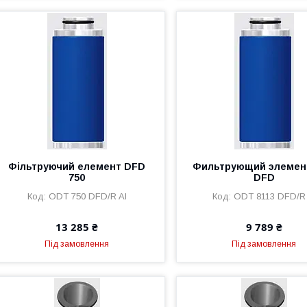
Фільтруючий елемент DFD
Фильтрующий элемент
750
DFD
ODT 750 DFD/R Al
ODT 8113 DFD/R 
13 285 ₴
9 789 ₴
Під замовлення
Під замовлення