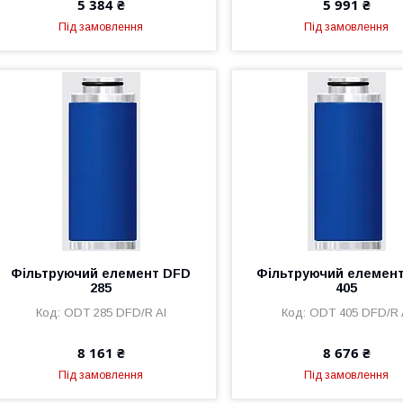
5 384 ₴
5 991 ₴
Під замовлення
Під замовлення
Фільтруючий елемент DFD
Фільтруючий елемен
285
405
ODT 285 DFD/R Al
ODT 405 DFD/R 
8 161 ₴
8 676 ₴
Під замовлення
Під замовлення