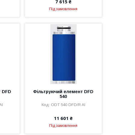
7 615 ₴
Під замовлення
т DFD
Фільтруючий елемент DFD
540
Al
ODT 540 DFD/R Al
11 601 ₴
Під замовлення