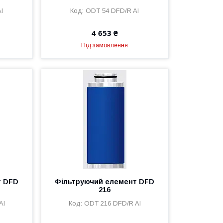
l
ODT 54 DFD/R Al
4 653 ₴
Під замовлення
т DFD
Фільтруючий елемент DFD
216
Al
ODT 216 DFD/R Al