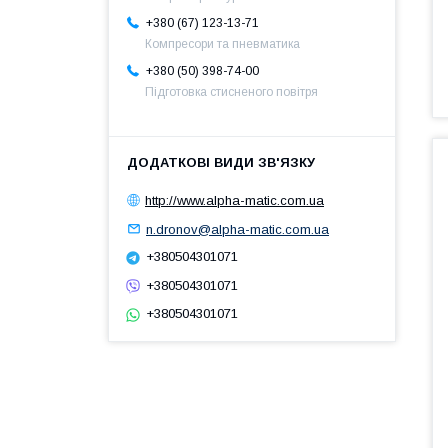
+380 (67) 123-13-71
Компресори та пневматика
+380 (50) 398-74-00
Підготовка стисненого повітря
http://www.alpha-matic.com.ua
n.dronov@alpha-matic.com.ua
+380504301071
+380504301071
+380504301071