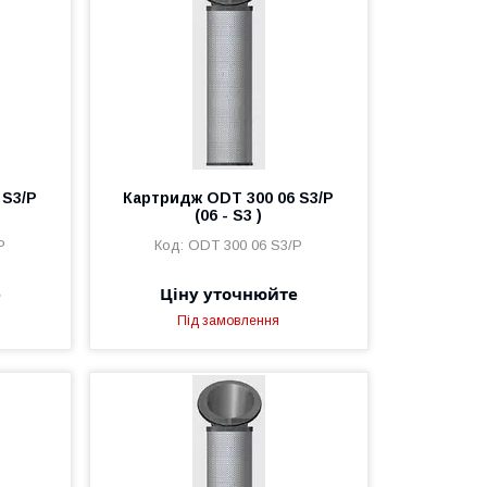
 S3/P
Картридж ODT 300 06 S3/P
(06 - S3 )
P
ODT 300 06 S3/P
е
Ціну уточнюйте
Під замовлення