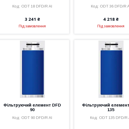
ODT 18 DFD/R Al
ODT 36 DFD/R A
3 241 ₴
4 218 ₴
Під замовлення
Під замовлення
Фільтруючий елемент DFD
Фільтруючий елемен
90
135
ODT 90 DFD/R Al
ODT 135 DFD/R 