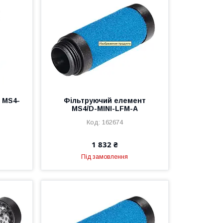
 MS4-
Фільтруючий елемент
MS4/D-MINI-LFM-A
162674
1 832 ₴
Під замовлення