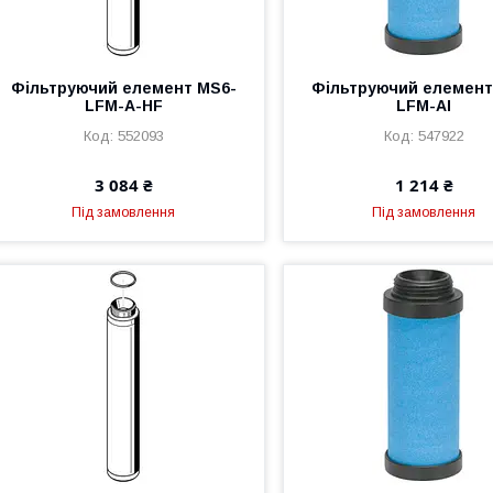
Фільтруючий елемент MS6-
Фільтруючий елемент
LFM-A-HF
LFM-AI
552093
547922
3 084 ₴
1 214 ₴
Під замовлення
Під замовлення