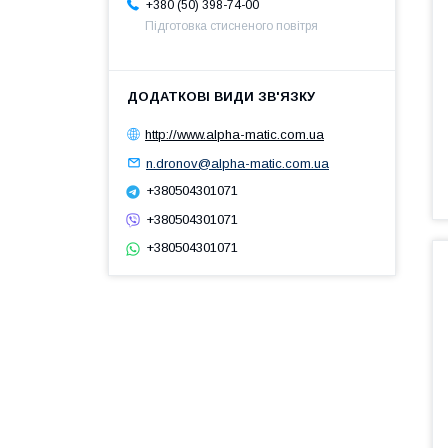
+380 (50) 398-74-00
Підготовка стисненого повітря
http://www.alpha-matic.com.ua
n.dronov@alpha-matic.com.ua
+380504301071
+380504301071
+380504301071