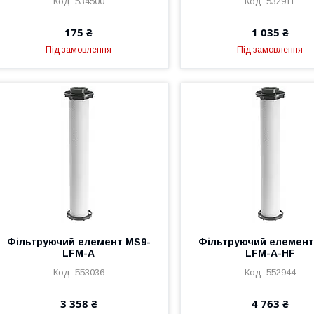
534500
532911
175 ₴
1 035 ₴
Під замовлення
Під замовлення
Фільтруючий елемент MS9-
Фільтруючий елемент
LFM-A
LFM-A-HF
553036
552944
3 358 ₴
4 763 ₴