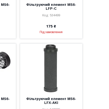
 MS6-
Фільтруючий елемент MS6-
LFP-C
534499
175 ₴
Під замовлення
 MS6-
Фільтруючий елемент MS6-
LFX-AKI