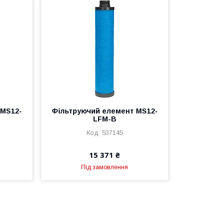
 MS12-
Фільтруючий елемент MS12-
LFM-B
537145
15 371 ₴
Під замовлення