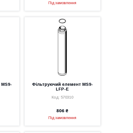
Під замовлення
 MS9-
Фільтруючий елемент MS9-
LFP-E
570310
806 ₴
Під замовлення