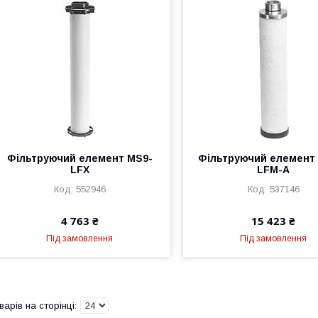
Фільтруючий елемент MS9-
Фільтруючий елемент
LFX
LFM-A
552946
537146
4 763 ₴
15 423 ₴
Під замовлення
Під замовлення