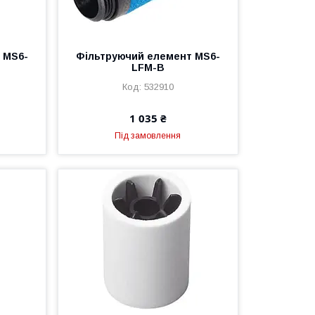
 MS6-
Фільтруючий елемент MS6-
LFM-B
532910
1 035 ₴
Під замовлення