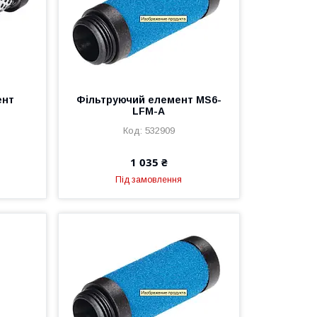
ент
Фільтруючий елемент MS6-
LFM-A
532909
1 035 ₴
Під замовлення