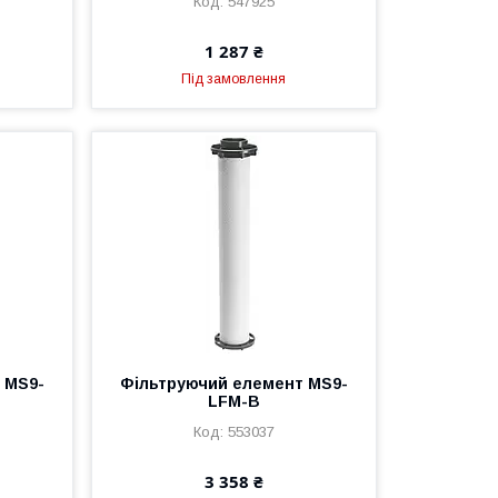
547925
1 287 ₴
Під замовлення
 MS9-
Фільтруючий елемент MS9-
LFM-B
553037
3 358 ₴