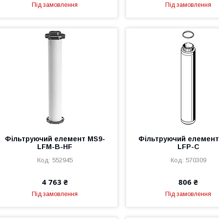
Під замовлення
Під замовлення
Фільтруючий елемент MS9-
Фільтруючий елемент
LFM-B-HF
LFP-C
552945
570309
4 763 ₴
806 ₴
Під замовлення
Під замовлення