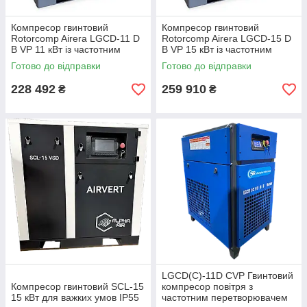
Компресор гвинтовий
Компресор гвинтовий
Rotorcomp Airera LGCD-11 D
Rotorcomp Airera LGCD-15 D
B VP 11 кВт із частотним
B VP 15 кВт із частотним
перетворювачем Для тяжких
перетворювачем Для тяжких
Готово до відправки
Готово до відправки
умов! IP55
умов! IP55
228 492
259 910
₴
₴
LGCD(C)-11D CVP Гвинтовий
Компресор гвинтовий SCL-15
компресор повітря з
15 кВт для важких умов IP55
частотним перетворювачем