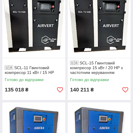
✔ Обладнання в наявності на складі
📞 Підберемо компресор під вашу витрату повітря та режим
роботи — телефонуйте.
🇺🇦 SCL-15 Гвинтовий
🇺🇦 SCL-11 Гвинтовий
компресор 15 кВт / 20 HP з
компресор 11 кВт / 15 HP
частотним керуванням
Готово до відправки
Готово до відправки
135 018
140 211
₴
₴