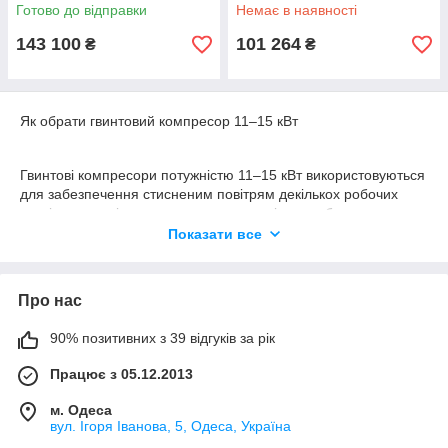
11 кВт / 15 HP
Готово до відправки
Немає в наявності
143 100
101 264
₴
₴
Як обрати гвинтовий компресор 11–15 кВт
Гвинтові компресори потужністю 11–15 кВт використовуються
для забезпечення стисненим повітрям декількох робочих
постів, пневмоінструменту та технологічного обладнання за
постійного або близького до постійного навантаження.
Показати все
Порівняно з компресорами меншої потужності, ці моделі
Про нас
забезпечують стабільнішу продуктивність, розраховані на
тривалу експлуатацію та підходять для роботи у виробничих
90% позитивних з 39 відгуків за рік
умовах із підвищеними вимогами до надійності.
Працює з 05.12.2013
Під час вибору компресора важливо враховувати фактичну
м. Одеса
витрату повітря, робочий тиск та режим експлуатації.
вул. Ігоря Іванова, 5, Одеса, Україна
Залежно від завдань доступні моделі з фіксованою швидкістю