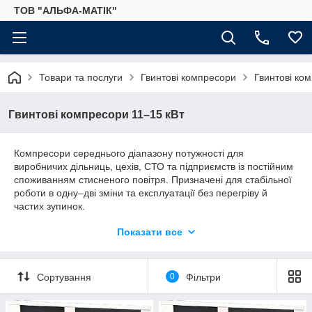
ТОВ "АЛЬФА-МАТІК"
Товари та послуги
Гвинтові компресори
Гвинтові ко
Гвинтові компресори 11–15 кВт
Компресори середнього діапазону потужності для
виробничих дільниць, цехів, СТО та підприємств із постійним
споживанням стисненого повітря. Призначені для стабільної
роботи в одну–дві зміни та експлуатації без перегріву й
частих зупинок.
Показати все
✔ Стабільна подача повітря за постійного навантаження
✔ Підходять для безперервної роботи
Сортування
0
Фільтри
✔ Доступні виконання з частотним перетворювачем
✔ Можлива комплектація: ресивер, осушувач, фільтри