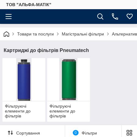
ТОВ "АЛЬФА-МАТІК"
Товари та послуги
Магістральні фільтри
Альтернатив
Картриджі до фільтрів Pneumatech
Фільтруючі
Фільтруючі
елементи до
елементи до
фільтрів
фільтрів
Pneumatech нові
Pneumatech
Сортування
0
Фільтри