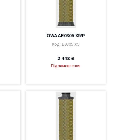
OWA AE0305 X5/P
E0305 X5
2 448 ₴
Під замовлення