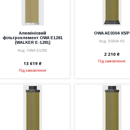
Алюмінієвий
OWA AE0304 X5/P
фільтроелемент OWA E1281
E0304 X5
(WALKER E-1281)
OWA E1281
2 210 ₴
Під замовлення
13 619 ₴
Під замовлення