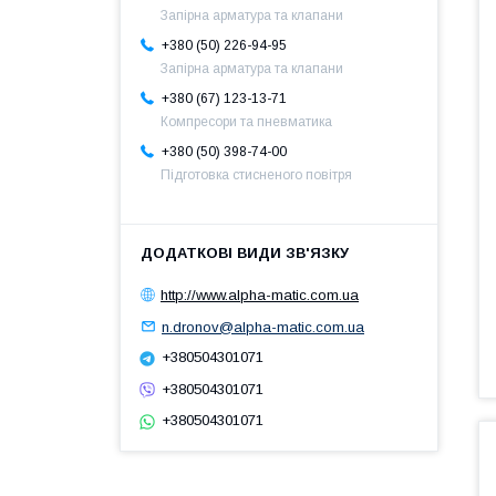
Запірна арматура та клапани
+380 (50) 226-94-95
Запірна арматура та клапани
+380 (67) 123-13-71
Компресори та пневматика
+380 (50) 398-74-00
Підготовка стисненого повітря
http://www.alpha-matic.com.ua
n.dronov@alpha-matic.com.ua
+380504301071
+380504301071
+380504301071