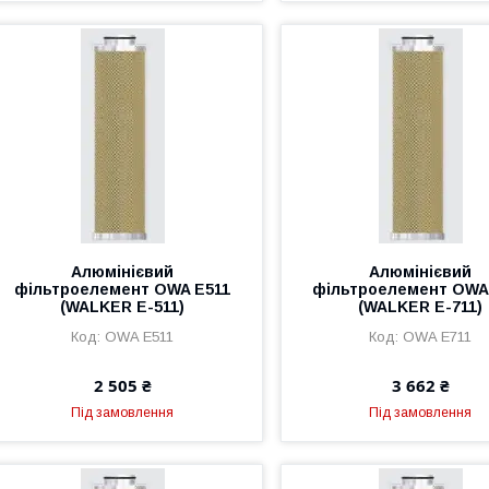
Алюмінієвий
Алюмінієвий
фільтроелемент OWA E511
фільтроелемент OWA
(WALKER E-511)
(WALKER E-711)
OWA E511
OWA E711
2 505 ₴
3 662 ₴
Під замовлення
Під замовлення