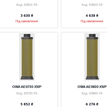
E0613 X5
E0620 X5
3 630 ₴
4 638 ₴
Під замовлення
Під замовлення
OWA AE0730 X5/P
OWA AE0830 X5/P
E0730 X5
E0830 X5
5 852 ₴
6 276 ₴