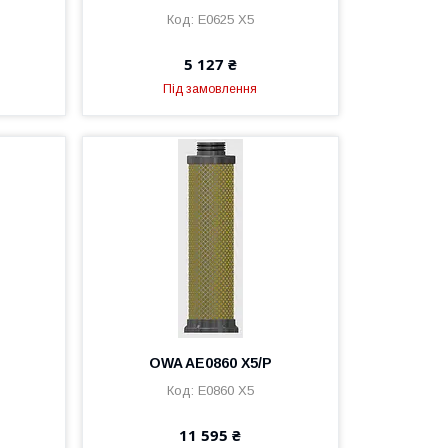
E0625 X5
5 127 ₴
Під замовлення
OWA AE0860 X5/P
E0860 X5
11 595 ₴