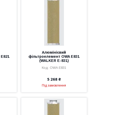
Алюмінієвий
 E821
фільтроелемент OWA E831
(WALKER E-831)
OWA E831
5 268 ₴
Під замовлення