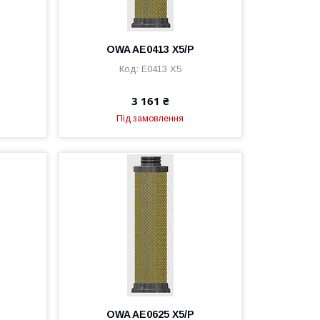
OWA AE0413 X5/P
E0413 X5
3 161 ₴
Під замовлення
OWA AE0625 X5/P