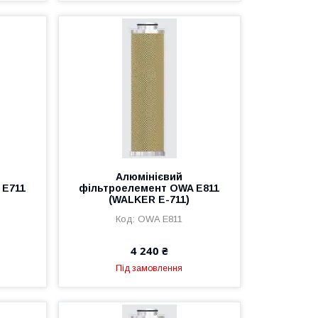
Алюмінієвий
 E711
фільтроелемент OWA E811
(WALKER E-711)
OWA E811
4 240 ₴
Під замовлення