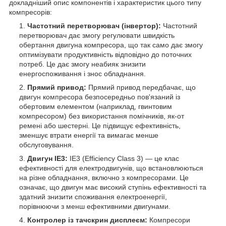
докладніший опис компонентів і характеристик цього типу
компресорів:
Частотний перетворювач (інвертор):
Частотний
перетворювач дає змогу регулювати швидкість
обертання двигуна компресора, що так само дає змогу
оптимізувати продуктивність відповідно до поточних
потреб. Це дає змогу неабияк знизити
енергоспоживання і знос обладнання.
Прямий привод:
Прямий привод передбачає, що
двигун компресора безпосередньо пов'язаний із
обертовим елементом (наприклад, гвинтовим
компресором) без використання помічників, як-от
ремені або шестерні. Це підвищує ефективність,
зменшує втрати енергії та вимагає менше
обслуговування.
Двигун IE3:
IE3 (Efficiency Class 3) — це клас
ефективності для електродвигунів, що встановлюються
на різне обладнання, включно з компресорами. Це
означає, що двигун має високий ступінь ефективності та
здатний знизити споживання електроенергії,
порівнюючи з менш ефективними двигунами.
Контролер із тачскрин дисплеєм:
Компресори