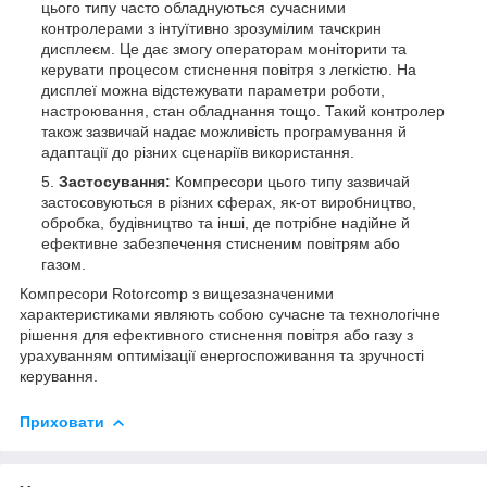
цього типу часто обладнуються сучасними
контролерами з інтуїтивно зрозумілим тачскрин
дисплеєм. Це дає змогу операторам моніторити та
керувати процесом стиснення повітря з легкістю. На
дисплеї можна відстежувати параметри роботи,
настроювання, стан обладнання тощо. Такий контролер
також зазвичай надає можливість програмування й
адаптації до різних сценаріїв використання.
Застосування:
Компресори цього типу зазвичай
застосовуються в різних сферах, як-от виробництво,
обробка, будівництво та інші, де потрібне надійне й
ефективне забезпечення стисненим повітрям або
газом.
Компресори Rotorcomp з вищезазначеними
характеристиками являють собою сучасне та технологічне
рішення для ефективного стиснення повітря або газу з
урахуванням оптимізації енергоспоживання та зручності
керування.
Приховати