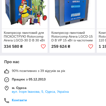
Компресор гвинтовий для
Компресор гвинтовий
Комп
ПІСКОСТРУЮ Rotorcomp
Rotorcomp Airera LGCD-15
Roto
Airera LGCD-30 D B 30 кВт
D B VP 15 кВт із частотним
110 
Для тяжких умов! IP55
перетворювачем Для
част
334 580
259 624
1 1
₴
₴
тяжких умов! IP55
пер
тяжк
Про нас
90% позитивних з 39 відгуків за рік
Працює з 05.12.2013
м. Одеса
вул. Ігоря Іванова, 5, Одеса, Україна
Контакти