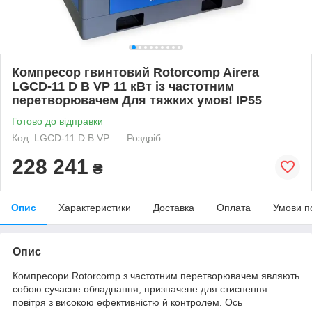
Компресор гвинтовий Rotorcomp Airera
LGCD-11 D B VP 11 кВт із частотним
перетворювачем Для тяжких умов! IP55
Готово до відправки
Код: LGCD-11 D B VP
Роздріб
228 241
₴
Опис
Характеристики
Доставка
Оплата
Умови п
Опис
Компресори Rotorcomp з частотним перетворювачем являють
собою сучасне обладнання, призначене для стиснення
повітря з високою ефективністю й контролем. Ось