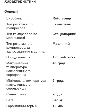
Характеристики
Основні
Виробник
Rotorcomp
Тип ротативного
Гвинтовий
компресора
Тип компресора по
Стаціонарний
мобільності
Тип ротативного
Масляний
компресора за
застосуванням мастила
Продуктивність
1.65 куб. м/хв
Максимальна
45 град.
температура
навколишнього
середовища
Мінімальна температура
5 град.
навколишнього
середовища
Рівень шуму
70 дБ
Вага
345 кг
Гарантійний термін
12 міс