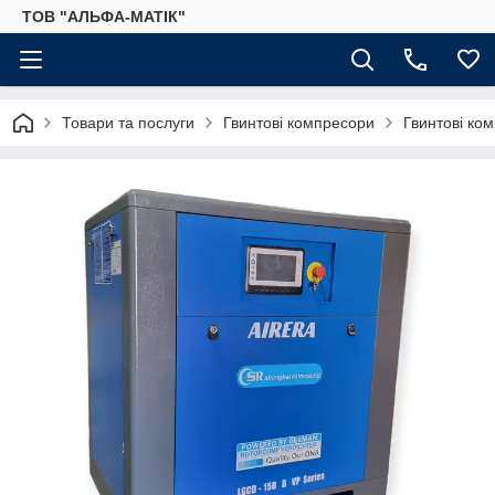
ТОВ "АЛЬФА-МАТІК"
Товари та послуги
Гвинтові компресори
Гвинтові ко