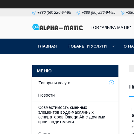
+380 (50) 226-94-95
+380 (50) 226-94-95
+380
ТОВ "АЛЬФА-МАТІК"
ГЛАВНАЯ
ТОВАРЫ И УСЛУГИ
О Н
Товары и услуги
П
Новости
Совместимость сменных
П
элементов водо-маслянных
а
сепараторов Omega Air с другими
д
производителями
к