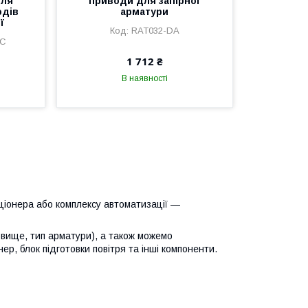
для
приводи для запірної
одів
арматури
ї
RAT032-DA
DC
1 712 ₴
В наявності
ціонера або комплексу автоматизації —
овище, тип арматури), а також можемо
р, блок підготовки повітря та інші компоненти.