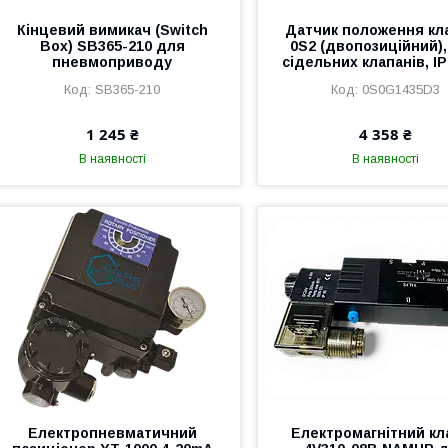
Кінцевий вимикач (Switch
Датчик положення кл
Box) SB365-210 для
0S2 (двопозиційний)
пневмоприводу
сідельних клапанів, IP
SB365-210
0S0G1435D3
1 245 ₴
4 358 ₴
В наявності
В наявності
Електропневматичний
Електромагнітний кл