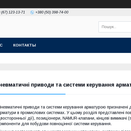
 (67) 123-13-71
+380 (50) 398-74-00
АС
КОНТАКТЫ
невматичні приводи та системи керування арма
невматичні приводи та системи керування арматурою призначені д
рматури в промислових системах. У цьому розділі представлені по
восторонньої дії), позиціонери, NAMUR-клапани, кінцеві вимикачі (
омпоненти для побудови повноцінної системи керування.