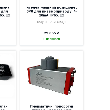
апана
Інтелектуальний позиціонер
, для
0P0 для пневмоприводу, 4-
65, Ex
20mA, IP65, Ex
0P0AG1415Q2
29 055 ₴
В наявності
апан
Пневматичні поворотні