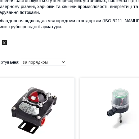
ішення застосовуються у компресорних установках, системах підгот
азерному різанні, харчовій та хімічній промисловості, енергетиці т
ерування потоками.
бладнання відповідає міжнародним стандартам (ISO 5211, NAMUR) 
ипів трубопровідної арматури.