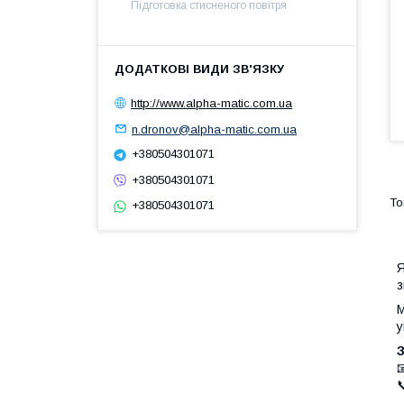
Підготовка стисненого повітря
http://www.alpha-matic.com.ua
n.dronov@alpha-matic.com.ua
+380504301071
+380504301071
+380504301071
Я
з
М
у
З

