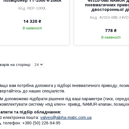
позиціонер YT-1000 4-20mA
4V310-08B NAMUR 
пневматичних прив
REP-1000L
двосторонньої ді
4V310-08B-24V
14 320 ₴
В наявності
778 ₴
В наявності
кщо вам потрібна допомога у підборі пневматичного приводу, пози
вертайтесь до наших спеціалістів.
и допоможемо підібрати рішення під ваші параметри (тиск, серед
комплектувати систему «під ключ»: привід, NAMUR-клапан, позиціоне
апити та підбір обладнання:
 електронна пошта:
valves@alpha-matic.com.ua
 телефон: +380 (50) 226-94-95