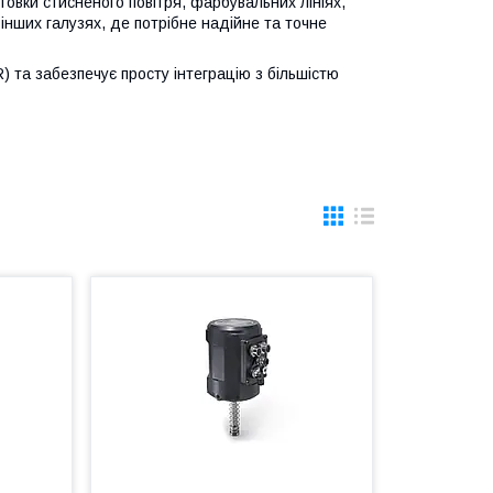
овки стисненого повітря, фарбувальних лініях,
а інших галузях, де потрібне надійне та точне
та забезпечує просту інтеграцію з більшістю