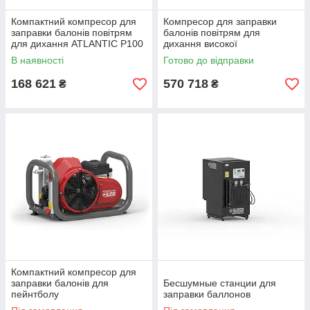
Компактний компресор для
Компресор для заправки
заправки балонів повітрям
балонів повітрям для
для дихання ATLANTIC P100
дихання високої
225 бар
продуктивності PACIFIC P 23
В наявності
Готово до відправки
168 621
570 718
₴
₴
Компактний компресор для
заправки балонів для
Бесшумные станции для
пейнтболу
заправки баллонов