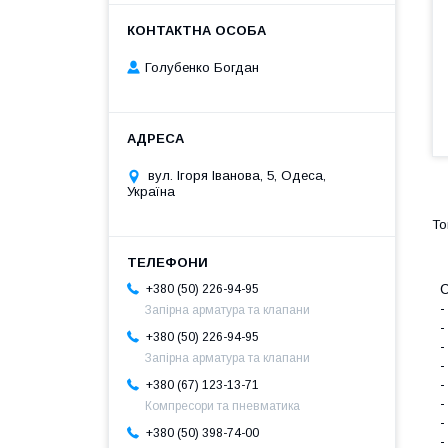
Голубенко Богдан
вул. Ігоря Іванова, 5, Одеса,
Україна
С
+380 (50) 226-94-95
-
Запірна арматура та клапани
-
+380 (50) 226-94-95
-
Запірна арматура та клапани
-
-
+380 (67) 123-13-71
-
Компресори та пневматика
-
+380 (50) 398-74-00
-