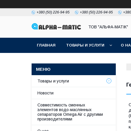
+380 (50) 226-94-95
+380 (50) 226-94-95
+380
ТОВ "АЛЬФА-МАТІК"
ГЛАВНАЯ
ТОВАРЫ И УСЛУГИ
О Н
Товары и услуги
Г
Новости
O
Совместимость сменных
элементов водо-маслянных
д
сепараторов Omega Air с другими
(
производителями
п
к