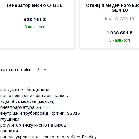
Генератор кисню O-GEN
Станція медичного ки
GEN 10
623 161 ₴
O-GEN 10
В наявності
1 038 601 ₴
В наявності
тандартне обладнання
 набір повітряних фільтрів на вході
 адсорбує модуль (модулі)
 пневмоарматура SS316L
 внутрішній трубопровід і фітінг і SS316
 глушники
 регулятор тиску кисню на виході
 прилади
 панель управління з контролером Allen-Bradley