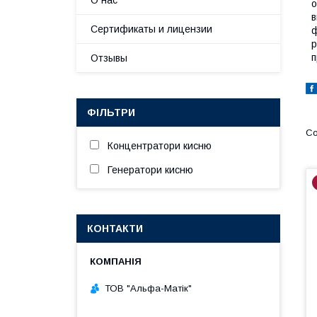
О нас
о
в
Сертификаты и лицензии
р
п
Отзывы
ФІЛЬТРИ
Концентратори кисню
Генератори кисню
КОНТАКТИ
ТОВ "Альфа-Матік"