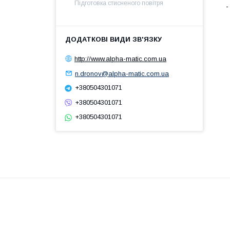
Підготовка стисненого повітря
-
http://www.alpha-matic.com.ua
n.dronov@alpha-matic.com.ua
+380504301071
+380504301071
+380504301071