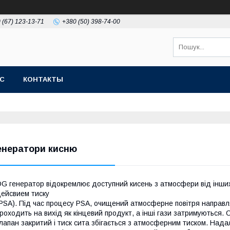
 (67) 123-13-71
+380 (50) 398-74-00
АС
КОНТАКТЫ
енератори кисню
G генератор відокремлює доступний кисень з атмосфери від інших 
ейсвием тиску
PSA). Під час процесу PSA, очищений атмосферне повітря направл
роходить на вихід як кінцевий продукт, а інші гази затримуються. 
лапан закритий і тиск сита збігається з атмосферним тиском. Над