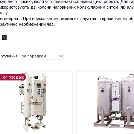
сушеного кисню, після чого починається новий цикл роботи. Для га
икористовують дві колони наповнених молекулярним ситом, які ал
фазу
егенерації. При нормальному режимі експлуатації і правильному о
рактично необмежений час.
Топ продаж