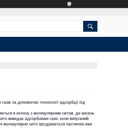
газів за допомогою технології адсорбції під
яється в колону з молекулярним ситом, де кисень
Сито викидає адсорбовані гази, коли випускний
алі молекулярне сито продувається частиною вже