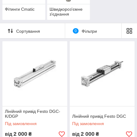
Фітинги Cmatic
Швидкороз'ємне
з'єднання
Сортування
0
Фільтри
Лінійний привід Festo DGС-
K/DGP
Лінійний привід Festo DGС
Під замовлення
Під замовлення
2 000
2 000
від
₴
від
₴