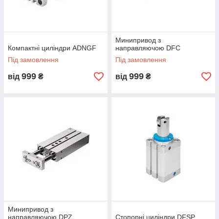
Минипривод з
Компактні циліндри ADNGF
направляючою DFC
Під замовлення
Під замовлення
999
999
від
₴
від
₴
Минипривод з
направляючою DPZ
Стопорні циліндри DFSP