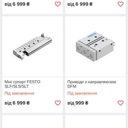
6 999
6 999
від
₴
від
₴
Міні супорт FESTO
Приводи з направляючою
SLF/SLS/SLT
DFM
Під замовлення
Під замовлення
6 999
999
від
₴
від
₴