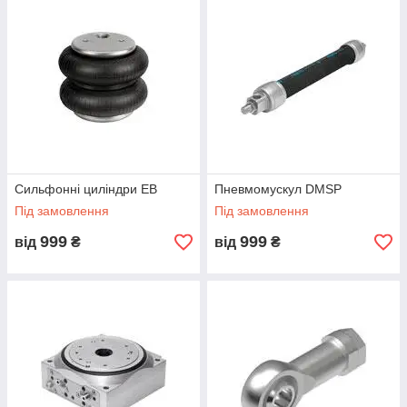
Сильфонні циліндри EB
Пневмомускул DMSP
Під замовлення
Під замовлення
999
999
від
₴
від
₴