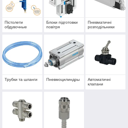
маслораспылители, манометри);
• фітинги, пластикові трубопроводи;
Пістолети
Блоки підготовки
Пневматичні
обдувочные
повітря
розподільники
Трубки та шланги
Пневмоцилиндры
Автоматичні
клапани