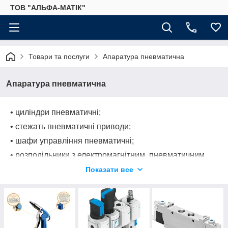
ТОВ "АЛЬФА-МАТІК"
Товари та послуги
Апаратура пневматична
Апаратура пневматична
• циліндри пневматичні;
• стежать пневматичні приводи;
• шафи управління пневматичні;
• розподільники з електромагнітним, пневматичним,
механічним і ручним управлінням;
Показати все
• пневматичні острови;
• вакуумна техніка;
• автоматичні клапани, пристрої пневматичної логіки;
• пристрої підготовки повітря (фільтри, регулятори,