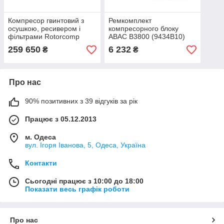
Компресор гвинтовий з
Ремкомплект
осушкою, ресивером і
компресорного блоку
фільтрами Rotorcomp
ABAC B3800 (9434B10)
Airera LGSD-11 D 11 кВт
259 650
6 232
₴
₴
Для тяжких умов! IP55
Про нас
90% позитивних з 39 відгуків за рік
Працює з 05.12.2013
м. Одеса
вул. Ігоря Іванова, 5, Одеса, Україна
Контакти
Сьогодні працює з 10:00 до 18:00
Показати весь графік роботи
Про нас