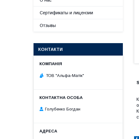
О нас
Сертификаты и лицензии
Отзывы
КОНТАКТИ
ТОВ "Альфа-Матік"
S
К
о
Голубенко Богдан
К
с