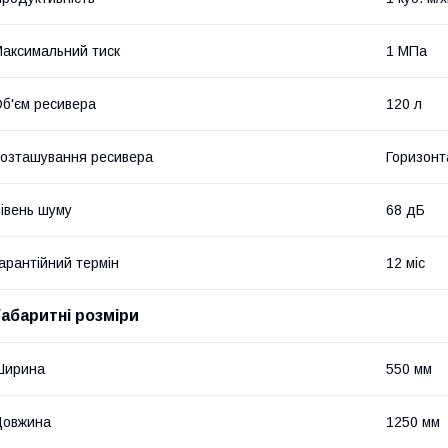
аксимальний тиск
1 МПа
б'єм ресивера
120 л
озташування ресивера
Горизонт
івень шуму
68 дБ
арантійний термін
12 міс
Габаритні розміри
Ширина
550 мм
Довжина
1250 мм