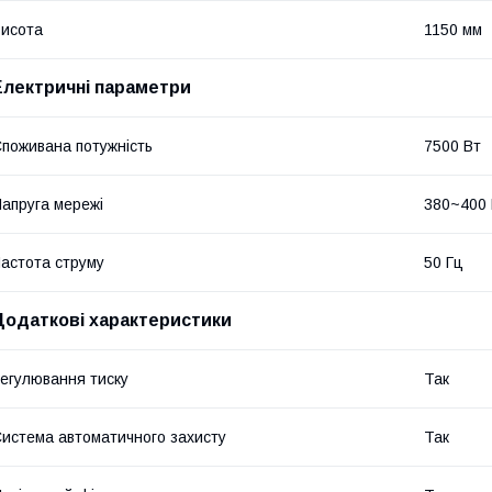
исота
1150 мм
Електричні параметри
поживана потужність
7500 Вт
апруга мережі
380~400
астота струму
50 Гц
Додаткові характеристики
егулювання тиску
Так
истема автоматичного захисту
Так