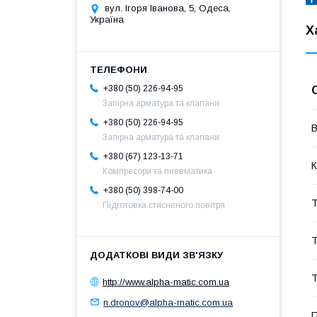
вул. Ігоря Іванова, 5, Одеса,
Україна
Х
+380 (50) 226-94-95
Запірна арматура та клапани
+380 (50) 226-94-95
В
Запірна арматура та клапани
+380 (67) 123-13-71
К
Компресори та пневматика
+380 (50) 398-74-00
Т
Підготовка стисненого повітря
Т
Т
http://www.alpha-matic.com.ua
n.dronov@alpha-matic.com.ua
П