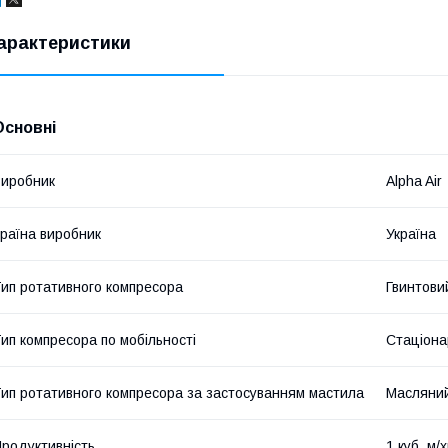
арактеристики
Основні
иробник
Alpha Air
раїна виробник
Україна
ип ротативного компресора
Гвинтови
ип компресора по мобільності
Стаціона
ип ротативного компресора за застосуванням мастила
Масляни
родуктивність
1 куб. м/х