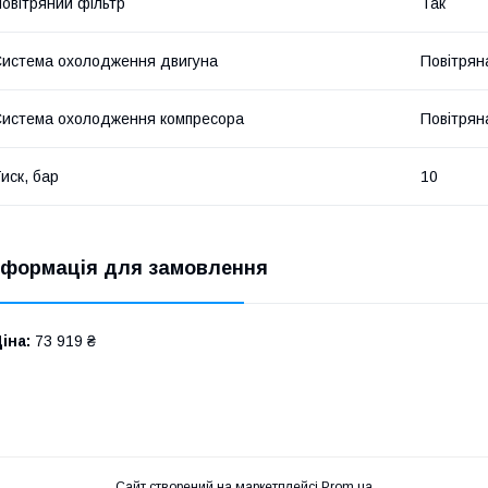
овітряний фільтр
Так
истема охолодження двигуна
Повітрян
истема охолодження компресора
Повітрян
иск, бар
10
нформація для замовлення
іна:
73 919 ₴
Сайт створений на маркетплейсі
Prom.ua