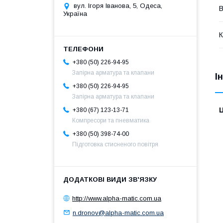
вул. Ігоря Іванова, 5, Одеса,
В
Україна
К
+380 (50) 226-94-95
Запірна арматура та клапани
І
+380 (50) 226-94-95
Запірна арматура та клапани
Ц
+380 (67) 123-13-71
Компресори та пневматика
+380 (50) 398-74-00
Підготовка стисненого повітря
http://www.alpha-matic.com.ua
n.dronov@alpha-matic.com.ua