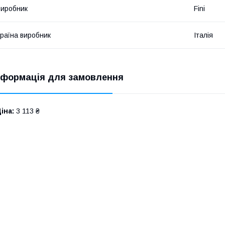
иробник
Fini
раїна виробник
Італія
нформація для замовлення
іна:
3 113 ₴