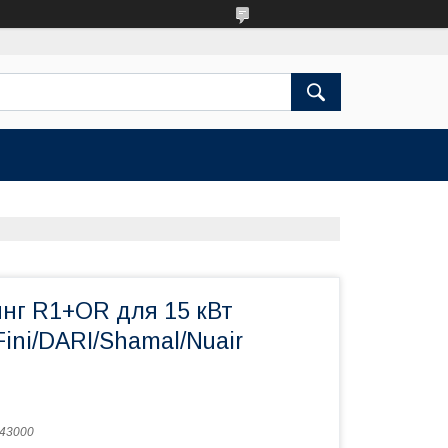
инг R1+OR для 15 кВт
ini/DARI/Shamal/Nuair
43000