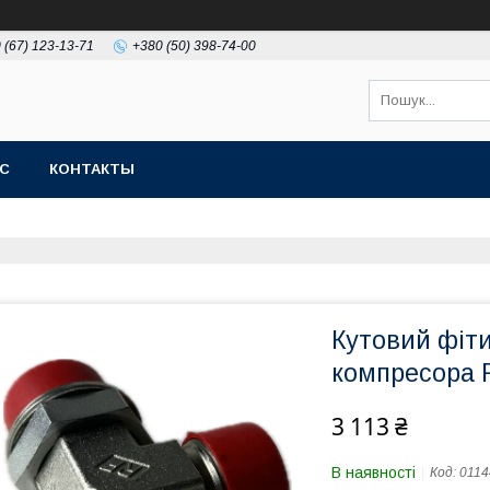
 (67) 123-13-71
+380 (50) 398-74-00
АС
КОНТАКТЫ
Кутовий фіт
компресора F
3 113 ₴
В наявності
Код:
0114