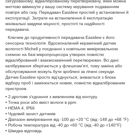
скігурованому, відкаліброваному перетворювачу, який можна
миттєво ввімкнути у вашу систему керування подаванням
повітря або газу. Передавач Easidew простий у встановленні й
експлуатації. Затрати на встановлення й експлуатацію
мінімальні завдяки міцності, простоті та надійності
передавача.
Ключем до продуктивності передавача Easidew є його
сенсорна технологія. Вдосконалений керамічний датчик
вологості Michell у поєднанні з новітньою вимірювальною
схемою на базі мікропроцесора утворює повністю
відкалібрований і взаємозамінний перетворювач. Всі дані
калібрування зберігаються у флешпам'яті, тому заміна або
обслуговування можуть бути зроблені за лічені секунди.
Датчик Easidew просто від'єднується, знімається з блока
відбору проб і замінюється новим, повністю відкаліброваним
пристроєм.
• 2-дротове з'єднання з живленням від контуру
• Точка роси або вміст вологи в ppm.
• НЕМА 4, IP66
• Чудовий захист датчиків
• Діапазон вимірювання від -100 до +20 °C (від -148 до +68 °F)
• Робоча температура від -40 до +60 °C (від -40 до +140°F)
• Швидка відповідь