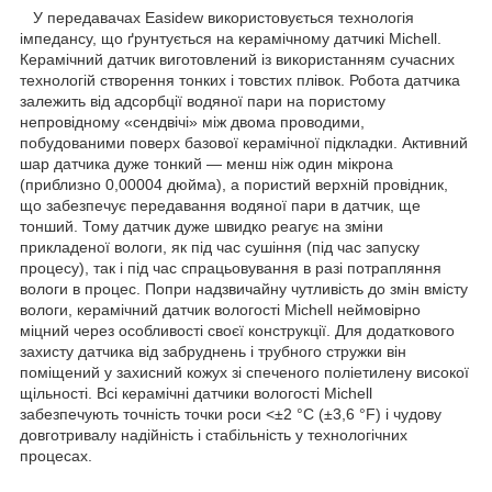
У передавачах Easidew використовується технологія
імпедансу, що ґрунтується на керамічному датчикі Michell.
Керамічний датчик виготовлений із використанням сучасних
технологій створення тонких і товстих плівок. Робота датчика
залежить від адсорбції водяної пари на пористому
непровідному «сендвічі» між двома проводими,
побудованими поверх базової керамічної підкладки. Активний
шар датчика дуже тонкий — менш ніж один мікрона
(приблизно 0,00004 дюйма), а пористий верхній провідник,
що забезпечує передавання водяної пари в датчик, ще
тонший. Тому датчик дуже швидко реагує на зміни
прикладеної вологи, як під час сушіння (під час запуску
процесу), так і під час спрацьовування в разі потрапляння
вологи в процес. Попри надзвичайну чутливість до змін вмісту
вологи, керамічний датчик вологості Michell неймовірно
міцний через особливості своєї конструкції. Для додаткового
захисту датчика від забруднень і трубного стружки він
поміщений у захисний кожух зі спеченого поліетилену високої
щільності. Всі керамічні датчики вологості Michell
забезпечують точність точки роси <±2 °C (±3,6 °F) і чудову
довготривалу надійність і стабільність у технологічних
процесах.