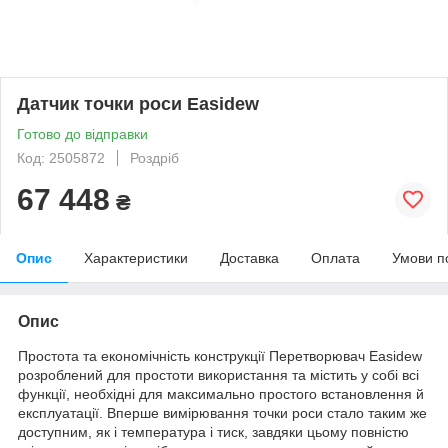
Датчик точки роси Easidew
Готово до відправки
Код: 2505872
Роздріб
67 448
₴
Опис
Характеристики
Доставка
Оплата
Умови п
Опис
Простота та економічність конструкції Перетворювач Easidew
розроблений для простоти використання та містить у собі всі
функції, необхідні для максимально простого встановлення й
експлуатації. Вперше вимірювання точки роси стало таким же
доступним, як і температура і тиск, завдяки цьому повністю