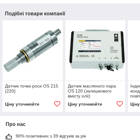
Подібні товари компанії
Датчик точки роси OS 215
Датчик масляного пара
Інди
(220)
OS 120 (залишкового
конд
вмісту олії)
пові
Ціну уточнюйте
Ціну уточнюйте
Цін
Про нас
90% позитивних з 39 відгуків за рік