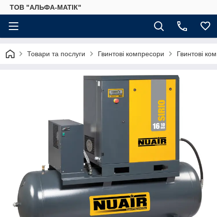
ТОВ "АЛЬФА-МАТІК"
Товари та послуги
Гвинтові компресори
Гвинтові ко