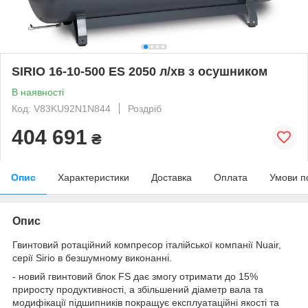
SIRIO 16-10-500 ES 2050 л/хв з осушником
В наявності
Код: V83KU92N1N844
Роздріб
404 691
₴
Опис
Характеристики
Доставка
Оплата
Умови п
Опис
Гвинтовий ротаційний компресор італійської компанії Nuair,
серії Sirio в безшумному виконанні.
-
новий гвинтовий блок FS дає змогу отримати до 15%
приросту продуктивності, а збільшений діаметр вала та
модифікації підшипників покращує експлуатаційні якості та