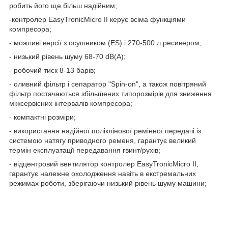
робить його ще більш надійним;
-контролер EasyTronicMicro II керує всіма функціями
компресора;
- можливі версії з осушником (ES) і 270-500 л ресивером;
- низький рівень шуму 68-70 dB(A);
- робочий тиск 8-13 барів;
- оливний фільтр і сепаратор "Spin-on", а також повітряний
фільтр постачаються збільшених типорозмірів для зниження
міжсервісних інтервалів компресора;
- компактні розміри;
- використання надійної поліклінової ремінної передачі із
системою натягу приводного ременя, гарантує великий
термін експлуатації передавання гвинт/рухів;
- відцентровий вентилятор
контролер EasyTronicMicro II
,
гарантує належне охолодження навіть в екстремальних
режимах роботи, зберігаючи низький рівень шуму машини;