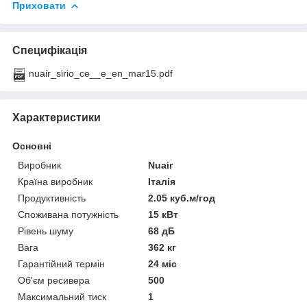
Приховати
Специфікація
nuair_sirio_ce__e_en_mar15.pdf
Характеристики
Основні
Виробник
Nuair
Країна виробник
Італія
Продуктивність
2.05 куб.м/год
Споживана потужність
15 кВт
Рівень шуму
68 дБ
Вага
362 кг
Гарантійний термін
24 міс
Об'єм ресивера
500
Максимальний тиск
1