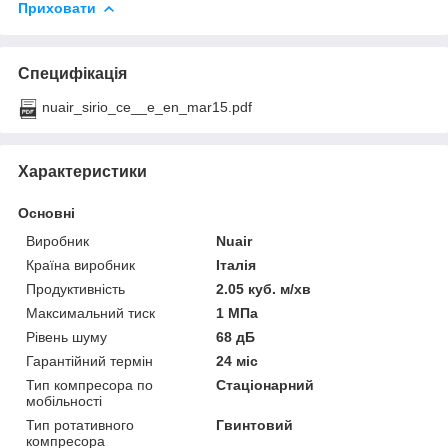
Приховати
Специфікація
nuair_sirio_ce__e_en_mar15.pdf
Характеристики
Основні
Виробник
Nuair
Країна виробник
Італія
Продуктивність
2.05 куб. м/хв
Максимальний тиск
1 МПа
Рівень шуму
68 дБ
Гарантійний термін
24 міс
Тип компресора по
Стаціонарний
мобільності
Тип ротативного
Гвинтовий
компресора