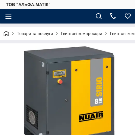
ТОВ "АЛЬФА-МАТІК"
Товари та послуги
Гвинтові компресори
Гвинтові ко