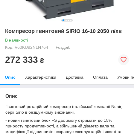
Компресор гвинтовий SIRIO 16-10 2050 л/хв
В наявності
Код: V60KU92N1N764
Роздріб
272 333
₴
Опис
Характеристики
Доставка
Оплата
Умови п
Опис
Гвинтовий ротаційний компресор італійської компанії Nuair,
серії Sirio в безшумному виконанні.
-
новий гвинтовий блок FS дає змогу отримати до 15%
приросту продуктивності, а збільшений діаметр вала та
модифікації підшипників покращує експлуатаційні якості та