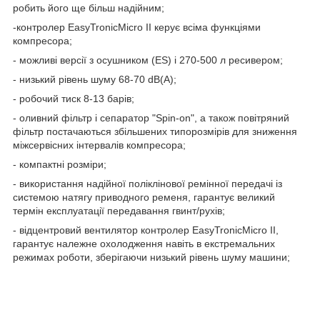
робить його ще більш надійним;
-контролер EasyTronicMicro II керує всіма функціями
компресора;
- можливі версії з осушником (ES) і 270-500 л ресивером;
- низький рівень шуму 68-70 dB(A);
- робочий тиск 8-13 барів;
- оливний фільтр і сепаратор "Spin-on", а також повітряний
фільтр постачаються збільшених типорозмірів для зниження
міжсервісних інтервалів компресора;
- компактні розміри;
- використання надійної поліклінової ремінної передачі із
системою натягу приводного ременя, гарантує великий
термін експлуатації передавання гвинт/рухів;
- відцентровий вентилятор
контролер EasyTronicMicro II
,
гарантує належне охолодження навіть в екстремальних
режимах роботи, зберігаючи низький рівень шуму машини;