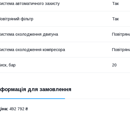
истема автоматичного захисту
Так
овітряний фільтр
Так
истема охолодження двигуна
Повітрян
истема охолодження компресора
Повітрян
иск, бар
20
нформація для замовлення
іна:
492 792 ₴