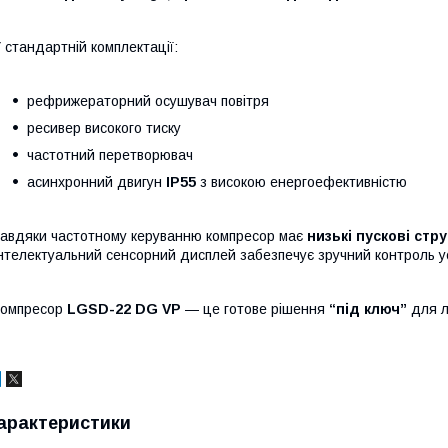
 стандартній комплектації:
рефрижераторний осушувач повітря
ресивер високого тиску
частотний перетворювач
асинхронний двигун
IP55
з високою енергоефективністю
авдяки частотному керуванню компресор має
низькі пускові стр
нтелектуальний сенсорний дисплей забезпечує зручний контроль ус
Компресор
LGSD-22 DG VP
— це готове рішення
“під ключ”
для л
арактеристики