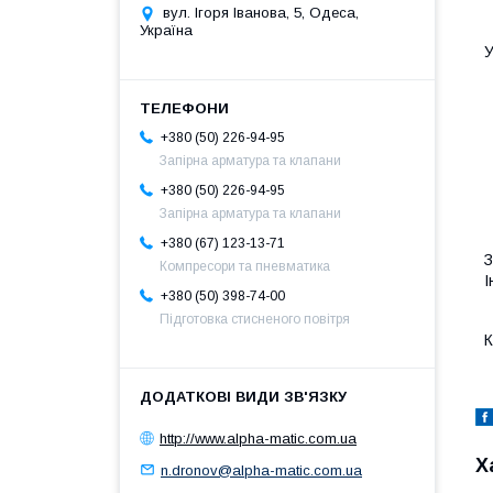
вул. Ігоря Іванова, 5, Одеса,
Україна
У
+380 (50) 226-94-95
Запірна арматура та клапани
+380 (50) 226-94-95
Запірна арматура та клапани
+380 (67) 123-13-71
З
Компресори та пневматика
І
+380 (50) 398-74-00
Підготовка стисненого повітря
http://www.alpha-matic.com.ua
Х
n.dronov@alpha-matic.com.ua