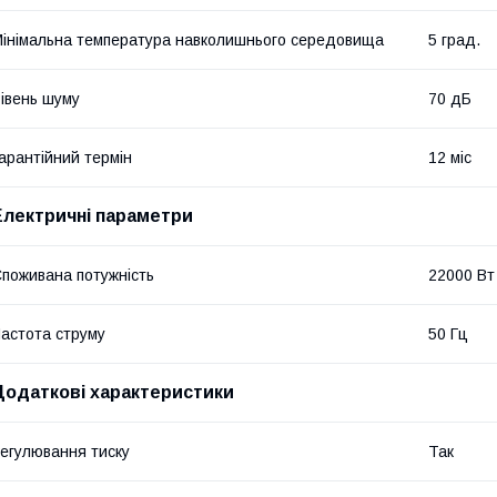
інімальна температура навколишнього середовища
5 град.
івень шуму
70 дБ
арантійний термін
12 міс
Електричні параметри
поживана потужність
22000 Вт
астота струму
50 Гц
Додаткові характеристики
егулювання тиску
Так