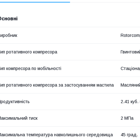
Основні
иробник
Rotorcom
ип ротативного компресора
Гвинтови
ип компресора по мобільності
Стаціона
ип ротативного компресора за застосуванням мастила
Масляни
родуктивність
2.41 куб.
аксимальний тиск
2 МПа
аксимальна температура навколишнього середовища
45 град.