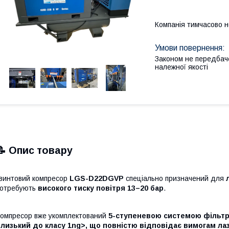
Компанія тимчасово 
Законом не передбач
належної якості
📝 Опис товару
винтовий компресор
LGS-D22DGVP
спеціально призначений для
потребують
високого тиску повітря 13–20 бар
.
омпресор вже укомплектований
5-ступеневою системою фільтр
лизький до класу 1ng>, що повністю відповідає вимогам ла