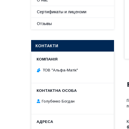
О нас
Сертификаты и лицензии
Отзывы
КОНТАКТИ
ТОВ "Альфа-Матік"
Г
Голубенко Богдан
К
б