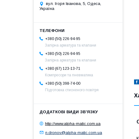
вул. Ігоря Іванова, 5, Одеса,
Україна
+380 (50) 226-94-95
Запірна арматура та клапани
+380 (50) 226-94-95
Запірна арматура та клапани
+380 (67) 123-13-71
Компресори та пневматика
+380 (50) 398-74-00
Підготовка стисненого повітря
Х
http://www.alpha-matic.com.ua
n.dronov@alpha-matic.com.ua
К