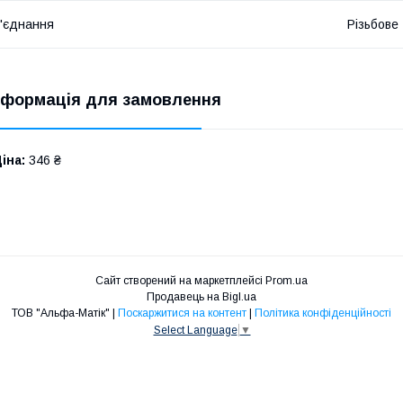
'єднання
Різьбове
нформація для замовлення
іна:
346 ₴
Сайт створений на маркетплейсі
Prom.ua
Продавець на Bigl.ua
ТОВ "Альфа-Матік" |
Поскаржитися на контент
|
Політика конфіденційності
Select Language
▼