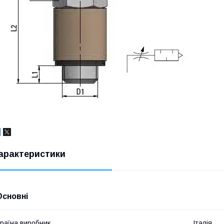
арактеристики
Основні
раїна виробник
Італія