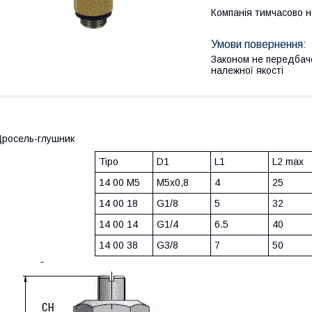
Компанія тимчасово 
Законом не передбач
належної якості
росель-глушник
Tipo
D1
L1
L2 max
14 00 M5
M5x0,8
4
25
14 00 18
G1/8
5
32
14 00 14
G1/4
6.5
40
14 00 38
G3/8
7
50