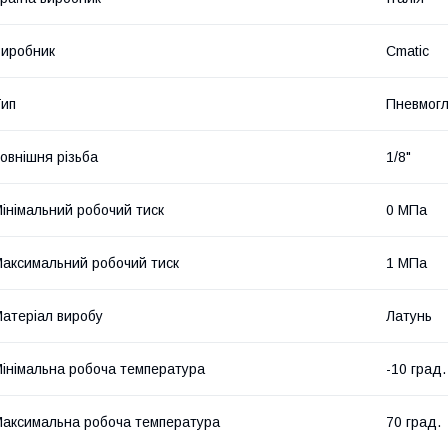
иробник
Cmatic
ип
Пневмог
овнішня різьба
1/8"
інімальний робочий тиск
0 МПа
аксимальний робочий тиск
1 МПа
атеріал виробу
Латунь
інімальна робоча температура
-10 град.
аксимальна робоча температура
70 град.