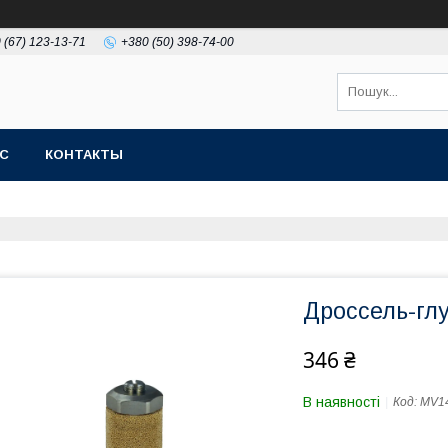
 (67) 123-13-71
+380 (50) 398-74-00
АС
КОНТАКТЫ
Дроссель-глу
346 ₴
В наявності
Код:
MV14