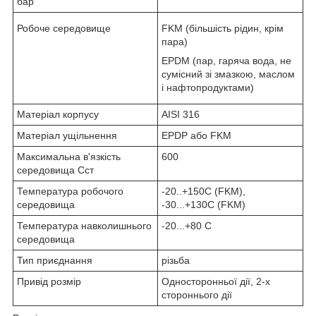
бар
Робоче середовище
FKM (більшість рідин, крім
пара)
EPDM (пар, гаряча вода, не
сумісний зі змазкою, маслом
і нафтопродуктами)
Матеріал корпусу
AISI 316
Матеріал ущільнення
EPDP або FKM
Максимальна в'язкість
600
середовища Сст
Температура робочого
-20..+150С (FKM),
середовища
-30...+130C (FKM)
Температура навколишнього
-20...+80 С
середовища
Тип приєднання
різьба
Привід розмір
Односторонньої дії, 2-х
стороннього дії