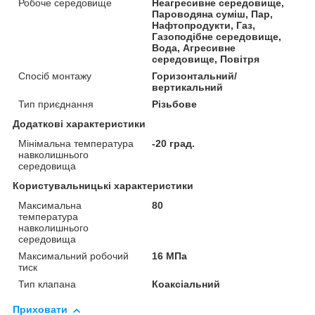
Робоче середовище
Неагресивне середовище,
Пароводяна суміш, Пар,
Нафтопродукти, Газ,
Газоподібне середовище,
Вода, Агресивне
середовище, Повітря
Спосіб монтажу
Горизонтальний/
вертикальний
Тип приєднання
Різьбове
Додаткові характеристики
Мінімальна температура
-20 град.
навколишнього
середовища
Користувальницькі характеристики
Максимальна
80
температура
навколишнього
середовища
Максимальний робочий
16 МПа
тиск
Тип клапана
Коаксіальний
Приховати