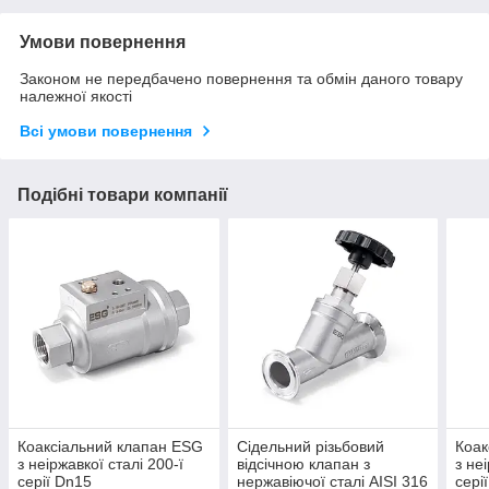
Умови повернення
Законом не передбачено повернення та обмін даного товару
належної якості
Всі умови повернення
Подібні товари компанії
Коаксіальний клапан ESG
Сідельний різьбовий
Коак
з неіржавкої сталі 200-ї
відсічною клапан з
з не
серії Dn15
нержавіючої сталі AISI 316
сері