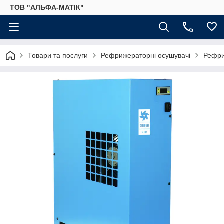
ТОВ "АЛЬФА-МАТІК"
Товари та послуги
Рефрижераторні осушувачі
Рефри