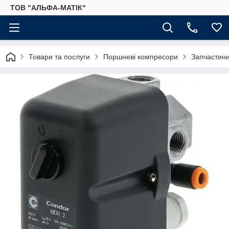
ТОВ "АЛЬФА-МАТІК"
Товари та послуги
Поршневі компресори
Запчастини