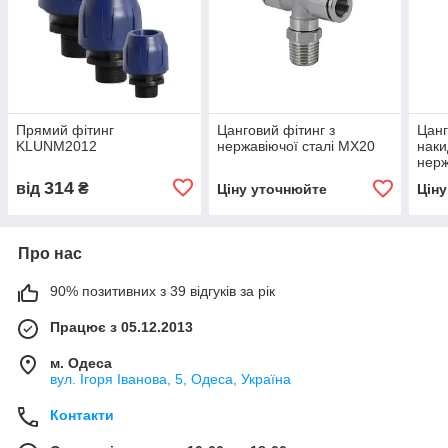
Прямий фітинг
Цанговий фітинг з
Цанг
KLUNM2012
нержавіючої сталі MX20
наки
нерж
мод
314
від
₴
Ціну уточнюйте
Цін
Про нас
90% позитивних з 39 відгуків за рік
Працює з 05.12.2013
м. Одеса
вул. Ігоря Іванова, 5, Одеса, Україна
Контакти