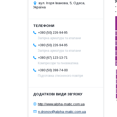
вул. Ігоря Іванова, 5, Одеса,
Україна
+380 (50) 226-94-95
Запірна арматура та клапани
+380 (50) 226-94-95
Запірна арматура та клапани
+380 (67) 123-13-71
Компресори та пневматика
+380 (50) 398-74-00
Підготовка стисненого повітря
http://www.alpha-matic.com.ua
n.dronov@alpha-matic.com.ua