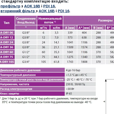
У стандартну комплектацію входить:
-
префільтр
з
AOK 16B
і
PDI 16
,
-
вторинний фільтр
з
AOK 16B
і
PDI 16
.