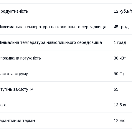
родуктивність
12 куб.м/
аксимальна температура навколишнього середовища
45 град.
інімальна температура навколишнього середовища
1 град.
поживана потужність
30 кВт
астота струму
50 Гц
тупінь захисту IP
65
ага
13.5 кг
арантійний термін
12 міс