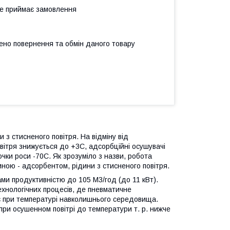
не приймає замовлення
ено повернення та обмін даного товару
 з стисненого повітря. На відміну від
овітря знижується до +3С, адсорбційні осушувачі
чки роси -70С. Як зрозуміло з назви, робота
ною - адсорбентом, рідини з стисненого повітря.
ми продуктивністю до 105 М3/год (до 11 кВт).
технологічних процесів, де пневматичне
 при температурі навколишнього середовища.
при осушенном повітрі до температури т. р. нижче