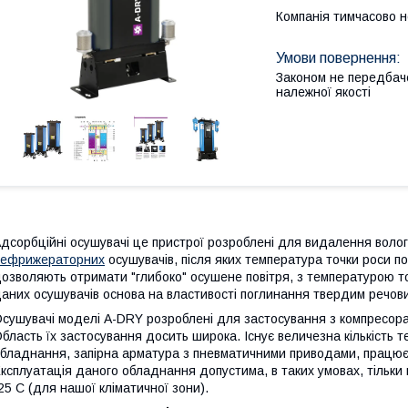
Компанія тимчасово 
Законом не передбач
належної якості
дсорбційні осушувачі це пристрої розроблені для видалення вологи
рефрижераторних
осушувачів, після яких температура точки роси п
озволяють отримати "глибоко" осушене повітря, з температурою то
аних осушувачів основа на властивості поглинання твердим речови
сушувачі моделі A-DRY розроблені для застосування з компресора
бласть їх застосування досить широка. Існує величезна кількість 
бладнання, запірна арматура з пневматичними приводами, працює
ксплуатація даного обладнання допустима, в таких умовах, тільки 
25 С (для нашої кліматичної зони).