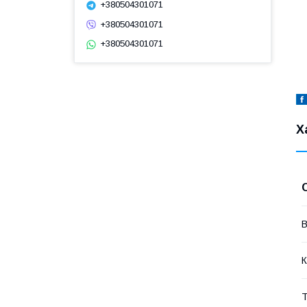
+380504301071
+380504301071
+380504301071
Х
В
К
Т