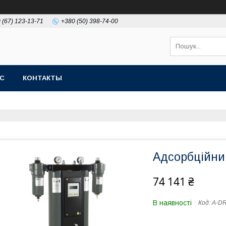
 (67) 123-13-71
+380 (50) 398-74-00
АС
КОНТАКТЫ
Адсорбційни
74 141 ₴
В наявності
Код:
A-DR