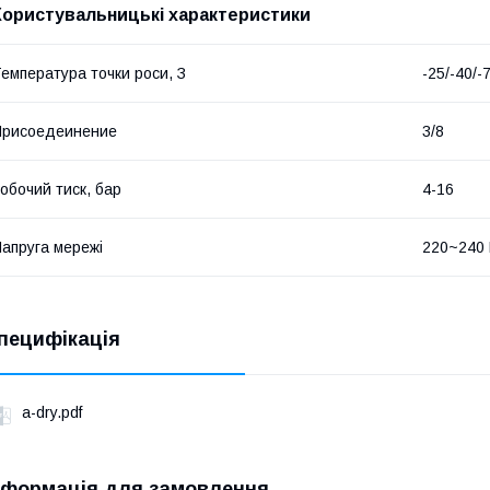
Користувальницькі характеристики
емпература точки роси, З
-25/-40/-
Присоедеинение
3/8
обочий тиск, бар
4-16
апруга мережі
220~240
пецифікація
a-dry.pdf
нформація для замовлення