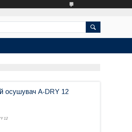
й осушувач A-DRY 12
Y 12