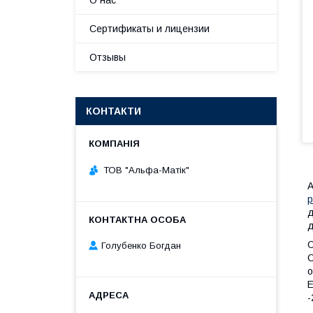
О нас
Сертификаты и лицензии
Отзывы
КОНТАКТИ
ТОВ "Альфа-Матік"
А
д
д
О
Голубенко Богдан
О
о
Е
-