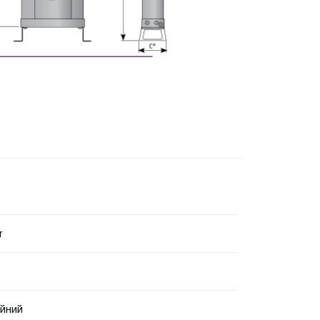
r
ійний