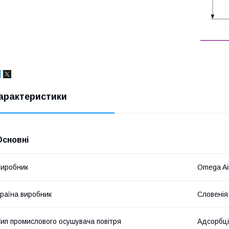
арактеристики
Основні
иробник
Omega Ai
раїна виробник
Словенія
ип промислового осушувача повітря
Адсорбц