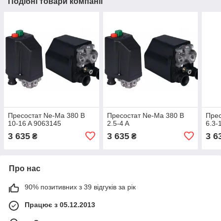
Подібні товари компанії
Пресостат Ne-Ma 380 B
Пресостат Ne-Ma 380 B
Прес
10-16 A 9063145
2.5-4 A
6.3-
3 635
3 635
3 6
₴
₴
Про нас
90% позитивних з 39 відгуків за рік
Працює з 05.12.2013