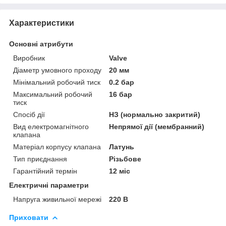
Характеристики
Основні атрибути
Виробник
Valve
Діаметр умовного проходу
20 мм
Мінімальний робочий тиск
0.2 бар
Максимальний робочий
16 бар
тиск
Спосіб дії
НЗ (нормально закритий)
Вид електромагнітного
Непрямої дії (мембранний)
клапана
Матеріал корпусу клапана
Латунь
Тип приєднання
Різьбове
Гарантійний термін
12 міс
Електричні параметри
Напруга живильної мережі
220 В
Приховати