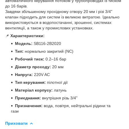
автоматичного керування потоком у трубопроводах із тиском
до 16 барів.
Завдяки збільшеному прохідному отвору 20 мм і різі 3/4"
клапан підходить для систем із великою витратою. Ідеально
використовується в водопостачанні, зрошенні, системах
вентиляції, а також у промислових установках.
📌
Характеристики:
Модель:
SB116-2B2020
Тип:
нормально закритий (NC)
Робочий тиск:
0.2–16 бар
Діаметр проходу:
20 мм
Напруга:
220V AC
Тип керування:
пілотної дії
Матеріал корпусу:
латунь
Приєднання:
внутрішня різь 3/4"
Призначення:
вода, повітря, нейтральні рідини та
гази
Приховати