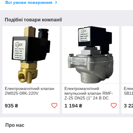
Всі умови повернення
Подібні товари компанії
Електромагнітний клапан
Електромагнітний
Елек
2W025-08K-220V
імпульсний клапан RMF-
SB11
Z-25 DN25 (1" 24 В DC
935
1 194
3 2
₴
₴
Про нас