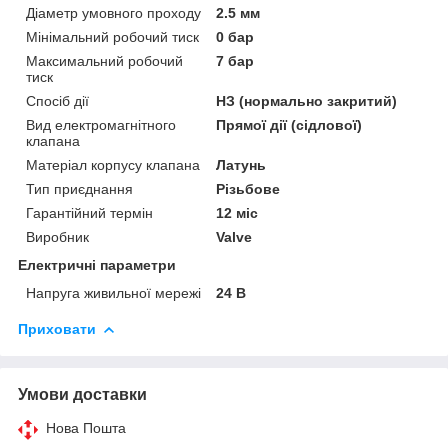
Діаметр умовного проходу
2.5 мм
Мінімальний робочий тиск
0 бар
Максимальний робочий
7 бар
тиск
Спосіб дії
НЗ (нормально закритий)
Вид електромагнітного
Прямої дії (сідлової)
клапана
Матеріал корпусу клапана
Латунь
Тип приєднання
Різьбове
Гарантійний термін
12 міс
Виробник
Valve
Електричні параметри
Напруга живильної мережі
24 В
Приховати
Умови доставки
Нова Пошта