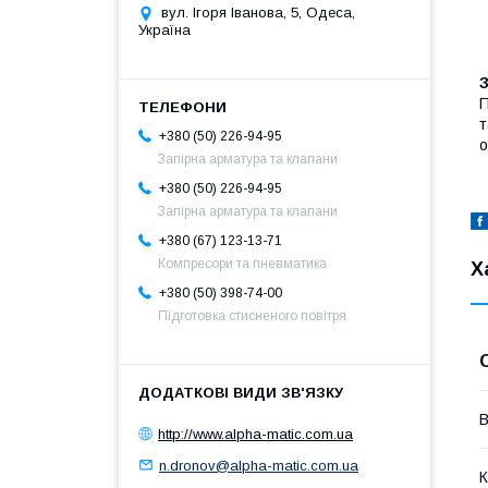
вул. Ігоря Іванова, 5, Одеса,
Україна
т
+380 (50) 226-94-95
о
Запірна арматура та клапани
+380 (50) 226-94-95
Запірна арматура та клапани
+380 (67) 123-13-71
Компресори та пневматика
Х
+380 (50) 398-74-00
Підготовка стисненого повітря
В
http://www.alpha-matic.com.ua
n.dronov@alpha-matic.com.ua
К