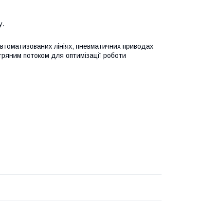
у.
втоматизованих лініях, пневматичних приводах
тряним потоком для оптимізації роботи