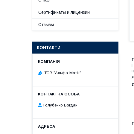
О нас
Сертификаты и лицензии
Отзывы
КОНТАКТИ
п
ТОВ "Альфа-Матік"
д
О
Голубенко Богдан