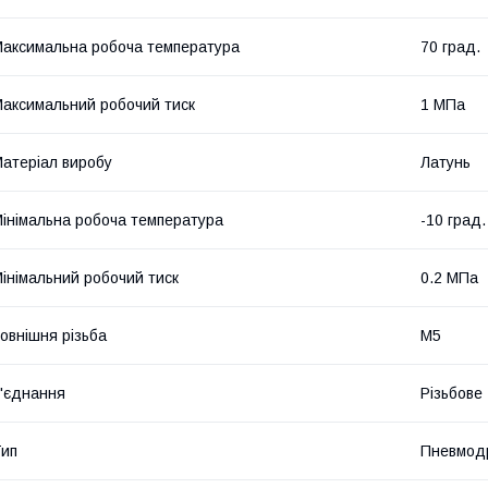
аксимальна робоча температура
70 град.
аксимальний робочий тиск
1 МПа
атеріал виробу
Латунь
інімальна робоча температура
-10 град.
інімальний робочий тиск
0.2 МПа
овнішня різьба
M5
'єднання
Різьбове
ип
Пневмод