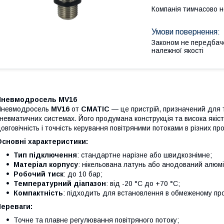
Компанія тимчасово 
Законом не передбач
належної якості
Пневмодросель MV16
Пневмодросель
MV16
от
CMATIC
— це пристрій, призначений для т
невматичних системах. Його продумана конструкція та висока якіст
овговічність і точність керування повітряними потоками в різних п
сновні характеристики:
Тип підключення
: стандартне нарізне або швидкознімне;
Матеріал корпусу
: нікельована латунь або анодований алюмі
Робочий тиск
: до 10 бар;
Температурний діапазон
: від -20 °C до +70 °C;
Компактність
: підходить для встановлення в обмеженому про
Переваги:
Точне та плавне регулювання повітряного потоку;