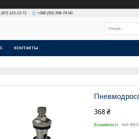
 (67) 123-13-71
+380 (50) 398-74-00
АС
КОНТАКТЫ
Пневмодросс
368 ₴
В наявності
Код:
MV16