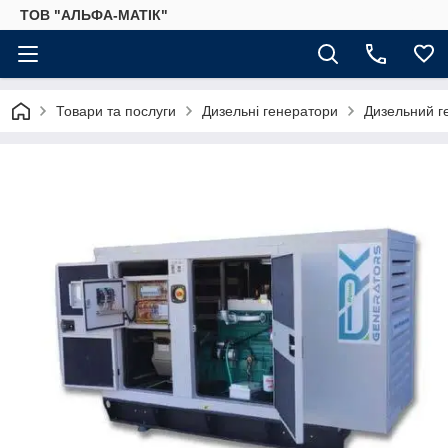
ТОВ "АЛЬФА-МАТІК"
Товари та послуги
Дизельні генератори
Дизельний г