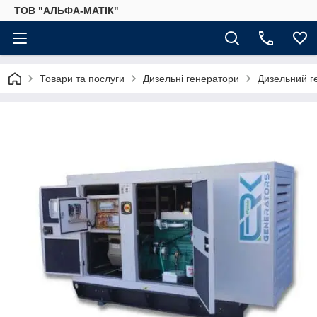
ТОВ "АЛЬФА-МАТІК"
Товари та послуги
Дизельні генератори
Дизельний г