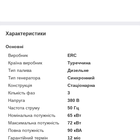
Характеристики
Основні
Виробник
ERC
Країна виробник
Туреччина
Тип палива
Дизельне
Тип генератора
Синхронний
Конструкція
Стаціонарна
Кількість фаз
3
Напруга
380 В
Частота струму
50 Гц
Номінальна потужність
65 кВт
Максимальна потужність
72 кВт
Повна потужність
90 кВА
Гарантійний термін
12 міс