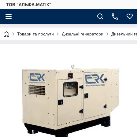
ТОВ "АЛЬФА-МАТІК"
Товари та послуги
Дизельні генератори
Дизельний г