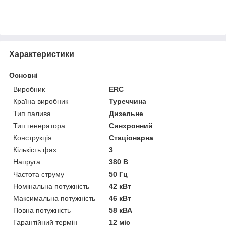
Характеристики
Основні
Виробник
ERC
Країна виробник
Туреччина
Тип палива
Дизельне
Тип генератора
Синхронний
Конструкція
Стаціонарна
Кількість фаз
3
Напруга
380 В
Частота струму
50 Гц
Номінальна потужність
42 кВт
Максимальна потужність
46 кВт
Повна потужність
58 кВА
Гарантійний термін
12 міс