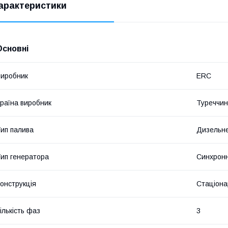
арактеристики
Основні
иробник
ERC
раїна виробник
Туреччи
ип палива
Дизельн
ип генератора
Синхрон
онструкція
Стаціона
ількість фаз
3