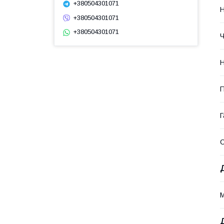
+380504301071
Н
+380504301071
+380504301071
Ч
Н
П
Г
М