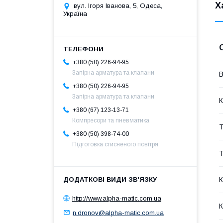
Х
вул. Ігоря Іванова, 5, Одеса,
Україна
+380 (50) 226-94-95
Запірна арматура та клапани
В
+380 (50) 226-94-95
Запірна арматура та клапани
К
+380 (67) 123-13-71
Компресори та пневматика
Т
+380 (50) 398-74-00
Підготовка стисненого повітря
Т
К
http://www.alpha-matic.com.ua
К
n.dronov@alpha-matic.com.ua