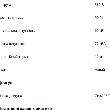
апруга
380 В
астота струму
50 Гц
омінальна потужність
62 кВт
овна потужність
77 кВА
арантійний термін
12 міс
Стан
Новий
Двигун
арка двигуна
ZH4105Z
Додаткові характеристики