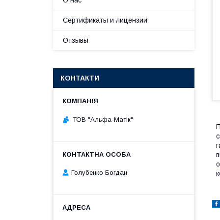
О нас
Сертификаты и лицензии
Отзывы
КОНТАКТИ
ТОВ "Альфа-Матік"
П
с
г
в
о
Голубенко Богдан
к