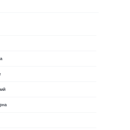
на
е
ний
рна