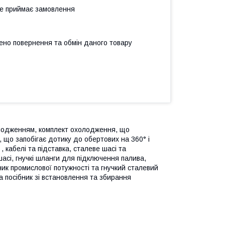
не приймає замовлення
ено повернення та обмін даного товару
лодженням, комплект охолодження, що
, що запобігає дотику до обертових на 360° і
 кабелі та підставка, сталеве шасі та
шасі, гнучкі шланги для підключення палива,
ник промислової потужності та гнучкий сталевий
а посібник зі встановлення та збирання