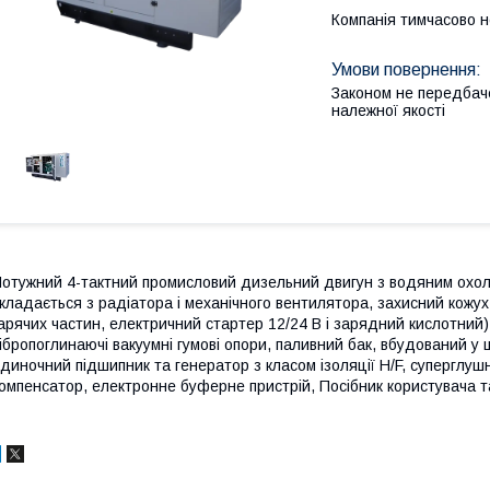
Компанія тимчасово 
Законом не передбач
належної якості
отужний 4-тактний промисловий дизельний двигун з водяним охо
кладається з радіатора і механічного вентилятора, захисний кожух
арячих частин, електричний стартер 12/24 В і зарядний кислотний) ,
ібропоглинаючі вакуумні гумові опори, паливний бак, вбудований у 
диночний підшипник та генератор з класом ізоляції H/F, суперглуш
омпенсатор, електронне буферне пристрій, Посібник користувача т