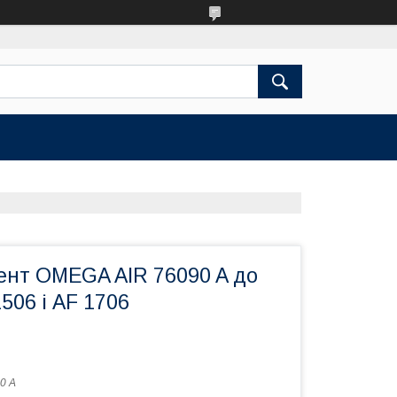
ент OMEGA AIR 76090 A до
1506 і AF 1706
0 A