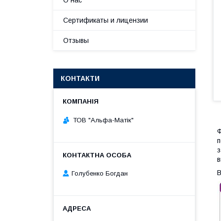
О нас
Сертификаты и лицензии
Отзывы
КОНТАКТИ
ТОВ "Альфа-Матік"
Ф
п
з
в
В
Голубенко Богдан