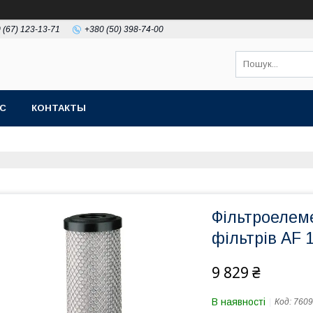
 (67) 123-13-71
+380 (50) 398-74-00
АС
КОНТАКТЫ
Фільтроелем
фільтрів AF 
9 829 ₴
В наявності
Код:
7609