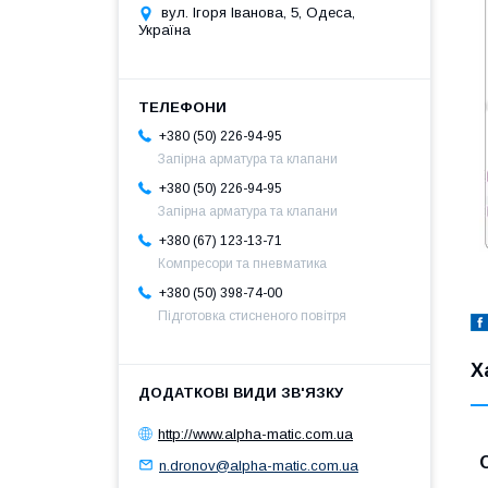
вул. Ігоря Іванова, 5, Одеса,
Україна
+380 (50) 226-94-95
Запірна арматура та клапани
+380 (50) 226-94-95
Запірна арматура та клапани
+380 (67) 123-13-71
Компресори та пневматика
+380 (50) 398-74-00
Підготовка стисненого повітря
Х
http://www.alpha-matic.com.ua
n.dronov@alpha-matic.com.ua