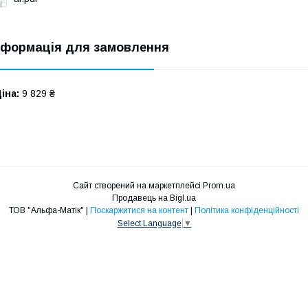
нформація для замовлення
іна:
9 829 ₴
Сайт створений на маркетплейсі
Prom.ua
Продавець на Bigl.ua
ТОВ "Альфа-Матік" |
Поскаржитися на контент
|
Політика конфіденційності
Select Language
▼