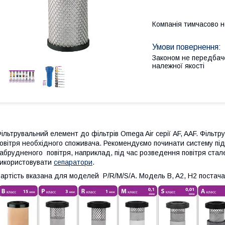
Компанія тимчасово 
Законом не передбач
належної якості
ільтрувальний елемент до фільтрів Omega Air серії AF, AAF. Фільт
овітря необхідного споживача. Рекомендуємо починати систему підг
абрудненого повітря, наприклад, під час розведення повітря ста
икористовувати
сепаратори
.
артість вказана для моделей P/R/M/S/A. Модель B, A2, H2 постач