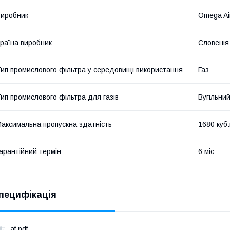
иробник
Omega Ai
раїна виробник
Словенія
ип промислового фільтра у середовищі використання
Газ
ип промислового фільтра для газів
Вугільни
аксимальна пропускна здатність
1680 куб
арантійний термін
6 міс
пецифікація
af.pdf