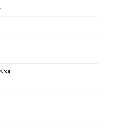
r
й
.м/год