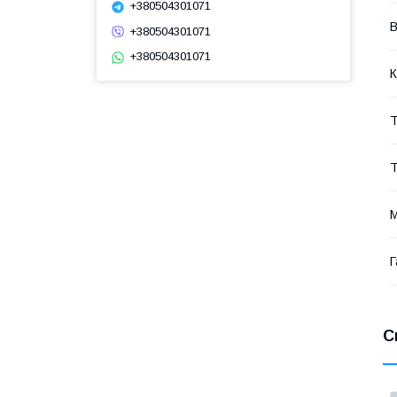
+380504301071
В
+380504301071
+380504301071
К
Т
Т
М
Г
С