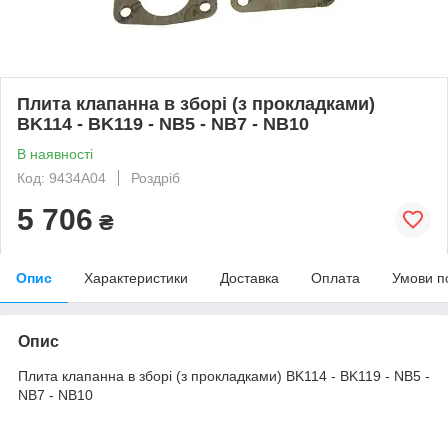
Плита клапанна в зборі (з прокладками)
BK114 - BK119 - NB5 - NB7 - NB10
В наявності
Код: 9434A04
Роздріб
5 706
₴
Опис
Характеристики
Доставка
Оплата
Умови п
Опис
Плита клапанна в зборі (з прокладками) BK114 - BK119 - NB5 -
NB7 - NB10