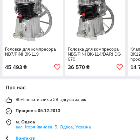
Головка для компресора
Головка для компресора
Клап
NB7/FINI BK-119
NB5/FINI BK-114/DARI DG
BK12
670
про
45 493
36 570
14 
₴
₴
Про нас
90% позитивних з 39 відгуків за рік
Працює з 05.12.2013
м. Одеса
вул. Ігоря Іванова, 5, Одеса, Україна
Контакти