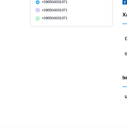
+380504301071
+380504301071
Х
+380504301071
В
І
Ц