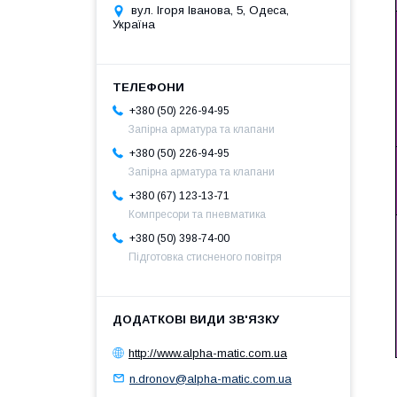
вул. Ігоря Іванова, 5, Одеса,
Україна
+380 (50) 226-94-95
Запірна арматура та клапани
+380 (50) 226-94-95
Запірна арматура та клапани
+380 (67) 123-13-71
Компресори та пневматика
+380 (50) 398-74-00
Підготовка стисненого повітря
http://www.alpha-matic.com.ua
n.dronov@alpha-matic.com.ua