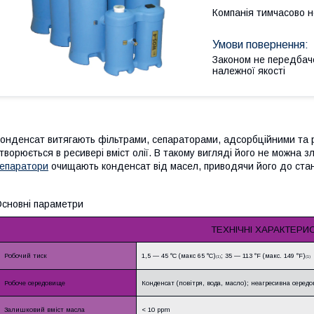
Компанія тимчасово 
Законом не передбач
належної якості
онденсат витягають фільтрами, сепараторами, адсорбційними та 
творюється в ресивері вміст олії. В такому вигляді його не можна 
епаратори
очищають конденсат від масел, приводячи його до стану
сновні параметри
ТЕХНІЧНІ ХАРАКТЕРИ
Робочий тиск
1,5 ― 45 °C (макс 65 °C)
; 35 ― 113 °F (макс. 149 °F)
(1)
(1)
Робоче середовище
Конденсат (повітря, вода, масло); неагресивна серед
Залишковий вміст масла
< 10 ppm