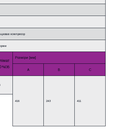
рацював компресор
норми
Розміри [мм]
лімат
0
%ОВ
A
B
C
3
416
243
411