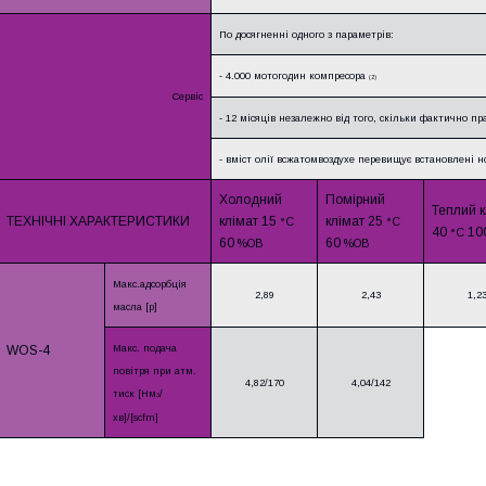
По досягненні одного з параметрів:
- 4.000 мотогодин компресора
(2)
Сервіс
- 12 місяців незалежно від того, скільки фактично п
- вміст олії всжатомвоздухе перевищує встановлені 
Холодний
Помірний
Теплий к
ТЕХНІЧНІ ХАРАКТЕРИСТИКИ
клімат 15
клімат 25
°C
°C
40
10
°C
60
60
%ОВ
%ОВ
Макс.адсорбція
2,89
2,43
1,2
масла [р]
WOS-4
Макс. подача
повітря при атм.
4,82/170
4,04/142
тиск [Нм
/
3
хв]/[scfm]