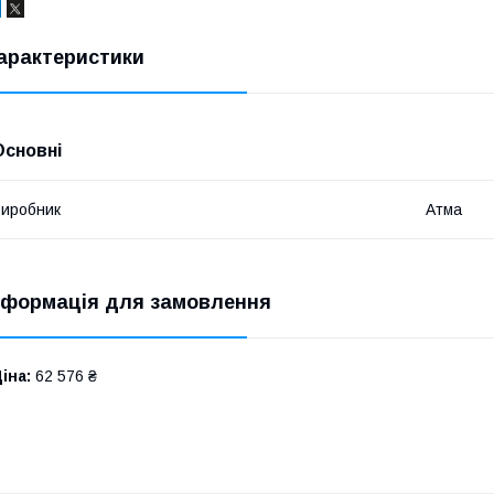
арактеристики
Основні
иробник
Атма
нформація для замовлення
іна:
62 576 ₴