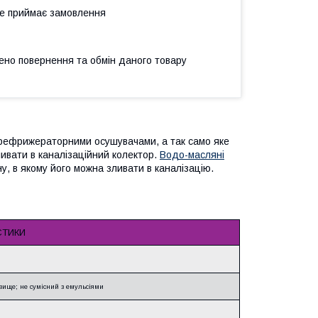
не приймає замовлення
ено повернення та обмін даного товару
рефрижераторними осушувачами, а так само яке
зливати в каналізаційний колектор.
Водо-масляні
, в якому його можна зливати в каналізацію.
СТИКИ
овище; не сумісний з емульсіями