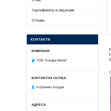
О нас
Сертификаты и лицензии
Отзывы
КОНТАКТИ
К
у
с
ТОВ "Альфа-Матік"
О
Голубенко Богдан