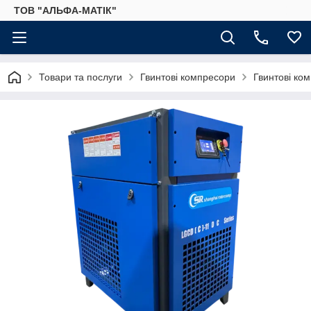
ТОВ "АЛЬФА-МАТІК"
Товари та послуги
Гвинтові компресори
Гвинтові ко