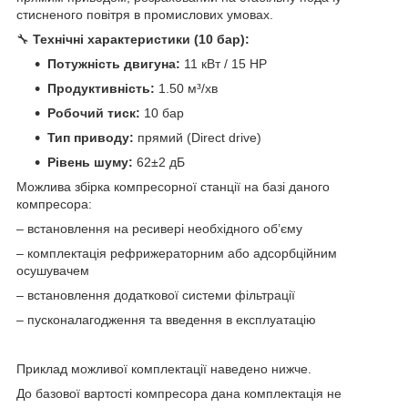
стисненого повітря в промислових умовах.
🔧
Технічні характеристики (10 бар):
Потужність двигуна:
11 кВт / 15 HP
Продуктивність:
1.50 м³/хв
Робочий тиск:
10 бар
Тип приводу:
прямий (Direct drive)
Рівень шуму:
62±2 дБ
Можлива збірка компресорної станції на базі даного
компресора:
– встановлення на ресивері необхідного об’єму
– комплектація рефрижераторним або адсорбційним
осушувачем
– встановлення додаткової системи фільтрації
– пусконалагодження та введення в експлуатацію
Приклад можливої комплектації наведено нижче.
До базової вартості компресора дана комплектація не