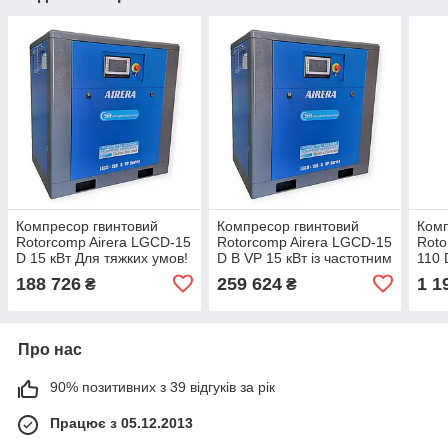
Компресор гвинтовий
Компресор гвинтовий
Комп
Rotorcomp Airera LGCD-15
Rotorcomp Airera LGCD-15
Roto
D 15 кВт Для тяжких умов!
D B VP 15 кВт із частотним
110 
IP55
перетворювачем Для
част
188 726
259 624
1 1
₴
₴
тяжких умов! IP55
пер
тяжк
Про нас
90% позитивних з 39 відгуків за рік
Працює з 05.12.2013