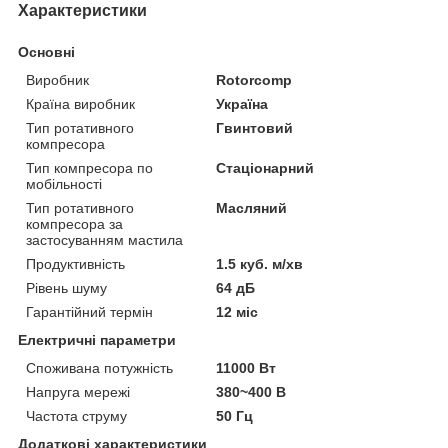
Характеристики
Основні
Виробник
Rotorcomp
Країна виробник
Україна
Тип ротативного
Гвинтовий
компресора
Тип компресора по
Стаціонарний
мобільності
Тип ротативного
Масляний
компресора за
застосуванням мастила
Продуктивність
1.5 куб. м/хв
Рівень шуму
64 дБ
Гарантійний термін
12 міс
Електричні параметри
Споживана потужність
11000 Вт
Напруга мережі
380~400 В
Частота струму
50 Гц
Додаткові характеристики