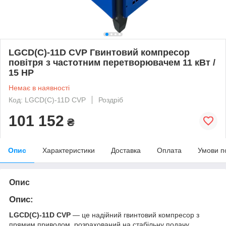
LGCD(C)-11D CVP Гвинтовий компресор
повітря з частотним перетворювачем 11 кВт /
15 HP
Немає в наявності
Код: LGCD(C)-11D CVP
Роздріб
101 152
₴
Опис
Характеристики
Доставка
Оплата
Умови п
Опис
Опис:
LGCD(C)-11D CVP
— це надійний гвинтовий компресор з
прямим приводом, розрахований на стабільну подачу