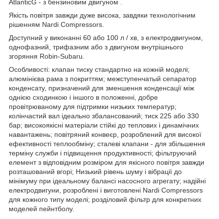
AtlanticG - з бензиновим двигуном .
Якість повітря завжди дуже висока, завдяки технологічним
рішенням Nardi Compressors.
Доступний у виконанні 60 або 100 л / хв, з електродвигуном,
однофазний, трифазним або з двигуном внутрішнього
згоряння Robin-Subaru.
Особливості: клапан тиску стандартно на кожній моделі;
алюмінієва рама з покриттям; межступенчатый сепаратор
конденсату, призначений для зменшення конденсації між
однією сходинкою і іншого в положенні, добре
провітрюваному для підтримки низьких температур;
колінчастий вал ідеально збалансований; тиск 225 або 330
бар; високоякісні матеріали стійкі до теплових і динамічних
навантажень; повітряний конвеєр, розроблений для високої
ефективності теплообміну; сталеві клапани - для збільшення
терміну служби і підвищення продуктивності; фільтруючий
елемент з відповідним розміром для якісного повітря завжди
розташований вгорі; Низький рівень шуму і вібрації до
мінімуму при ідеальному балансі насосного агрегату; надійні
електродвигуни, розроблені і виготовлені Nardi Compressors
для кожного типу моделі; розділовий фільтр для конкретних
моделей пейнтболу.