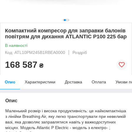
Компактний компресор для заправки балонів
повітрям для дихання ATLANTIC P100 225 бар
В наявності
Код: ATL10PM245B1RBEA0000
Роздріб
168 587
₴
Опис
Характеристики
Доставка
Оплата
Умови п
Опис
Маленький розмір і висока продуктивність: це найкомпактніша
з лінійки Breathing Air, яку легко транспортувати при невеликій
вазі, яка дозволяє заправлятися навіть у важкодоступних
місцях. Модель Atlantic P Electric - модель з електро- ;