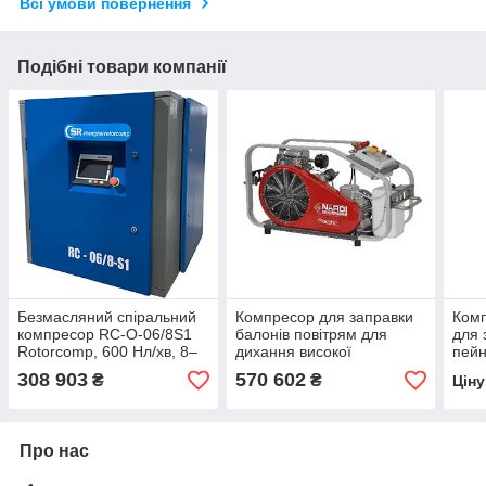
Всі умови повернення
Подібні товари компанії
Безмасляний спіральний
Компресор для заправки
Комп
компресор RC-O-06/8S1
балонів повітрям для
для 
Rotorcomp, 600 Нл/хв, 8–
дихання високої
пейн
10 бар
продуктивності PACIFIC P
308 903
570 602
₴
₴
Цін
23
Про нас