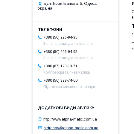
вул. Ігоря Іванова, 5, Одеса,
Україна
О
в
1
+380 (50) 226-94-95
Н
Запірна арматура та клапани
к
+380 (50) 226-94-95
Запірна арматура та клапани
+380 (67) 123-13-71
Компресори та пневматика
+380 (50) 398-74-00
Підготовка стисненого повітря
http://www.alpha-matic.com.ua
n.dronov@alpha-matic.com.ua