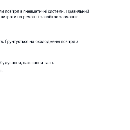
м повітря в пневматичні системи. Правильний
 витрати на ремонт і запобігає зламанню.
в. Ґрунтується на охолодженні повітря з
удування, паковання та ін.
я.