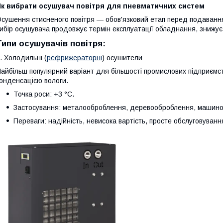
Як вибрати осушувач повітря для пневматичних систем
сушення стисненого повітря — обов'язковий етап перед подавання
ибір осушувача продовжує термін експлуатації обладнання, знижує
Типи осушувачів повітря:
. Холодильні (
рефрижераторні
) осушители
айбільш популярний варіант для більшості промислових підприємст
онденсацією вологи.
Точка роси: +3 °C.
Застосування: металооброблення, деревооброблення, машиноб
Переваги: надійність, невисока вартість, просте обслуговуванн