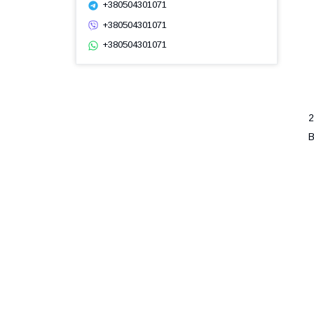
+380504301071
+380504301071
+380504301071
2
В