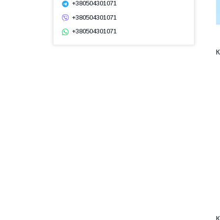
+380504301071
+380504301071
+380504301071
К
К