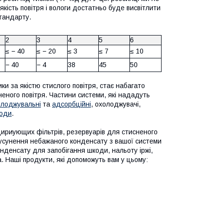
кість повітря і вологи достатньо буде висвітлити
тандарту.
2
3
4
5
6
≤ − 40
≤ − 20
≤ 3
≤ 7
≤ 10
− 40
− 4
38
45
50
ки за якістю стислого повітря, стає набагато
неного повітря. Частини системи, які нададуть
олоджувальні
та
адсорбційні
, охолоджувачі,
води
.
сцириующих фільтрів, резервуарів для стисненого
 усунення небажаного конденсату з вашої системи
нденсату для запобігання шкоди, нальоту іржі,
.
Наші продукти, які допоможуть вам у цьому: