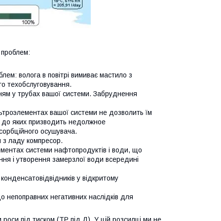
 проблем:
лем: волога в повітрі вимиває мастило з
го техобслуговування.
нням у трубах вашої системи. Забруднення
льтроэлементах вашої системи не дозволить їм
, до яких призводить недолжное
сорбційного осушувача.
и з ладу компресор.
ментах системи нафтопродуктів і води, що
ння і утворення замерзлої води всередині
 конденсатовідвідників у відкритому
о непоправних негативних наслідків для
роси під тиском (ТР під Д). У цій розсилці ми не