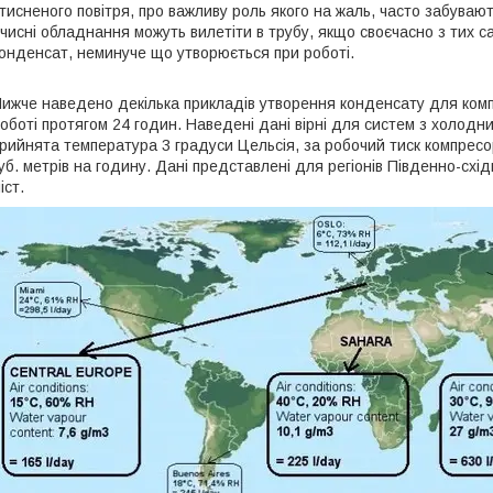
тисненого повітря, про важливу роль якого на жаль, часто забувають
чисні обладнання можуть вилетіти в трубу, якщо своєчасно з тих с
онденсат, неминуче що утворюється при роботі.
ижче наведено декілька прикладів утворення конденсату для комп
оботі протягом 24 годин. Наведені дані вірні для систем з холодни
рийнята температура 3 градуси Цельсія, за робочий тиск компресор
уб. метрів на годину. Дані представлені для регіонів Південно-схід
іст.