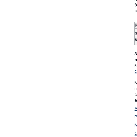
б
с
З
л
в
с
М
п
с
е
А
Р
М
С