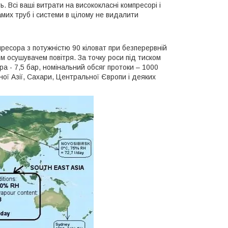
. Всі ваші витрати на висококласні компресорі і
амих труб і системи в цілому не видалити
ресора з потужністю 90 кіловат при безперервній
м осушувачем повітря. За точку роси під тиском
а - 7,5 бар, номінальний обсяг протоки – 1000
ної Азії, Сахари, Центральної Європи і деяких