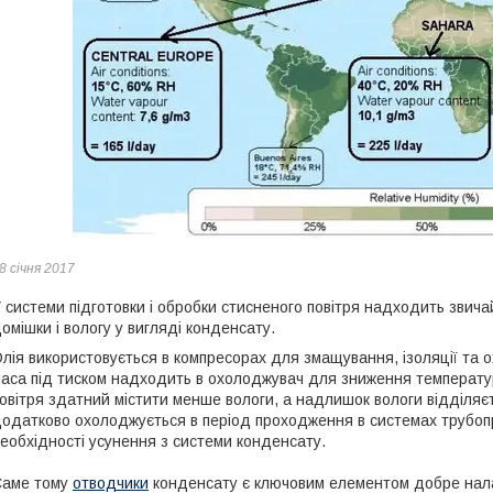
8 січня 2017
 системи підготовки і обробки стисненого повітря надходить звича
омішки і вологу у вигляді конденсату.
лія використовується в компресорах для змащування, ізоляції та 
аса під тиском надходить в охолоджувач для зниження температур
овітря здатний містити менше вологи, а надлишок вологи відділяєт
одатково охолоджується в період проходження в системах трубопр
еобхідності усунення з системи конденсату.
Саме тому
отводчики
конденсату є ключовим елементом добре нала