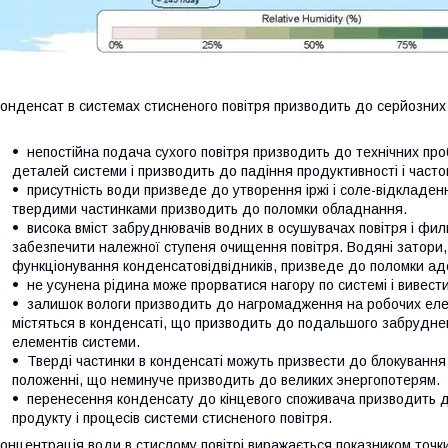
онденсат в системах стисненого повітря призводить до серйозних
непостійна подача сухого повітря призводить до технічних проб
деталей системи і призводить до падіння продуктивності і часто
присутність води призведе до утворення іржі і соле-відкладе
твердими частинками призводить до поломки обладнання.
висока вміст забруднювачів водних в осушувачах повітря і фи
забезпечити належної ступеня очищення повітря. Водяні затори
функціонування конденсатовідвідників, призведе до поломки ад
не усунена рідина може прорватися нагору по системі і вивест
залишок вологи призводить до нагромадження на робочих еле
містяться в конденсаті, що призводить до подальшого забрудне
елементів системи.
Тверді частинки в конденсаті можуть призвести до блокування
положенні, що неминуче призводить до великих энергопотерям.
перенесення конденсату до кінцевого споживача призводить д
продукту і процесів системи стисненого повітря.
онцентрація води в стислому повітрі виражається показником точки 