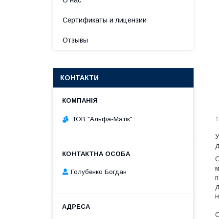
О нас
Сертификаты и лицензии
Отзывы
КОНТАКТИ
ТОВ "Альфа-Матік"
1
У
д
О
м
Голубенко Богдан
п
д
н