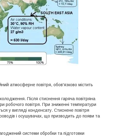
йний атмосферне повітря, обов'язково містить
охолодження. Після стиснення гаряча повітряна
и робочого повітря. При зниженні температури
ься у вигляді конденсату. Стиснене повітря
оводів і осушувачах, що призводить до появи та
годжений системи обробки та підготовки