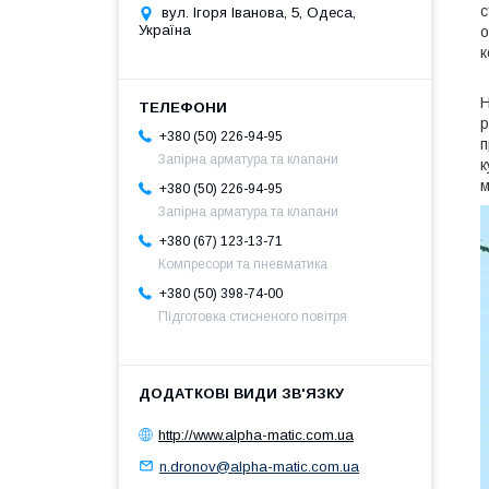
с
вул. Ігоря Іванова, 5, Одеса,
Україна
о
к
Н
р
+380 (50) 226-94-95
п
Запірна арматура та клапани
к
м
+380 (50) 226-94-95
Запірна арматура та клапани
+380 (67) 123-13-71
Компресори та пневматика
+380 (50) 398-74-00
Підготовка стисненого повітря
http://www.alpha-matic.com.ua
n.dronov@alpha-matic.com.ua