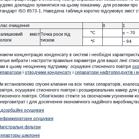
удемо докладно зупинятися на цьому показнику, для розмови про я
тандарт ISO 8573-1. Наведена таблиця коротко підсумовує зміст с
Клас очищення
0
1
°C
≤ − 70
Залишковий вміст
Точка роси під
вологи
тиском
°F
− 94
наючи концентрацію конденсату в системі і необхідні характеристи
егше вибрати і настроїти правильні параметри для вашої лінії стис
ам в цьому неоціненну підтримку: осушувачі стисненого повітря
ох
епаратори
і
отводчики конденсату
і
сепаратори нафтопродуктів і 
и встановлюємо спускні клапани на всіх типах сепараторів, коале
овітря, осушувачі стисненого повітря і розширювальних камер для
тисненого повітря. Обов'язково стежте за своєчасним усуненням ко
нерговитрат і для досягнення економічного надійного виробництва
дсорбційні осушувачі
ефрижераторні осушувачі
агістральні фільтри
епарторы циклонні