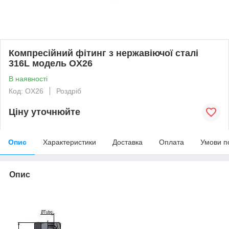
Компресійний фітинг з нержавіючої сталі
316L модель OX26
В наявності
Код: OX26
Роздріб
Ціну уточнюйте
Опис
Характеристики
Доставка
Оплата
Умови п
Опис